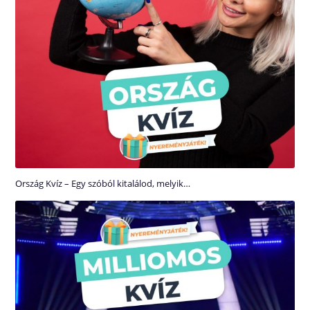
Ország Kvíz – Egy szóból kitalálod, melyik…