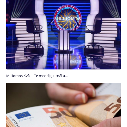
Milliomos Kvíz – Te meddig jutnál a…