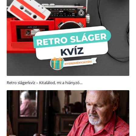
Retro slágerkvíz – Kitalálod, mi a hiányzó…