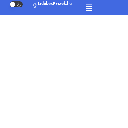
ÉrdekesKvízek.hu