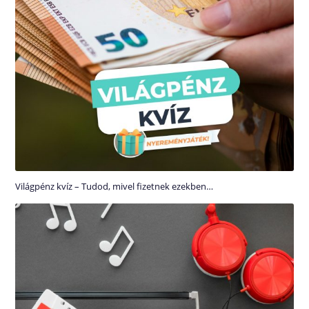
Világpénz kvíz – Tudod, mivel fizetnek ezekben…