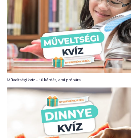
Műveltségi kvíz – 10 kérdés, ami próbára…