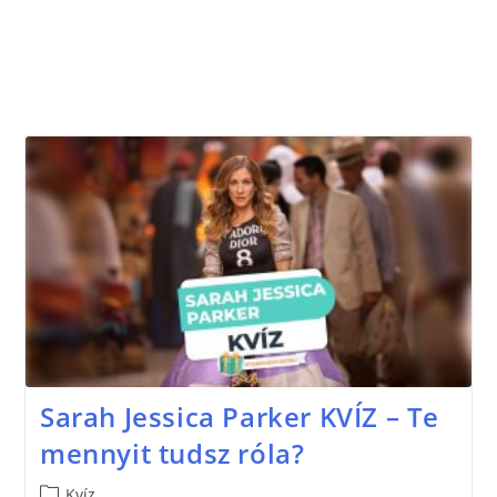
Sarah Jessica Parker KVÍZ – Te
mennyit tudsz róla?
Kvíz