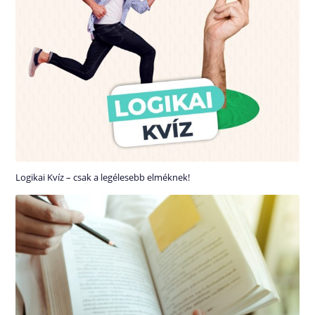
Logikai Kvíz – csak a legélesebb elméknek!