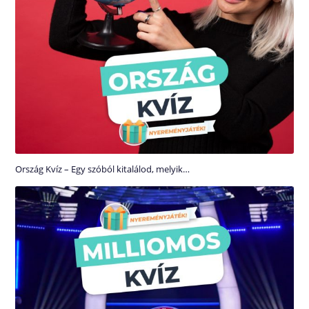
Ország Kvíz – Egy szóból kitalálod, melyik…