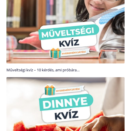
Műveltségi kvíz – 10 kérdés, ami próbára…