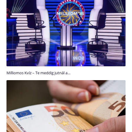
Milliomos Kvíz – Te meddig jutnál a…