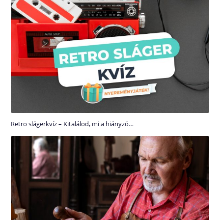
Retro slágerkvíz – Kitalálod, mi a hiányzó…