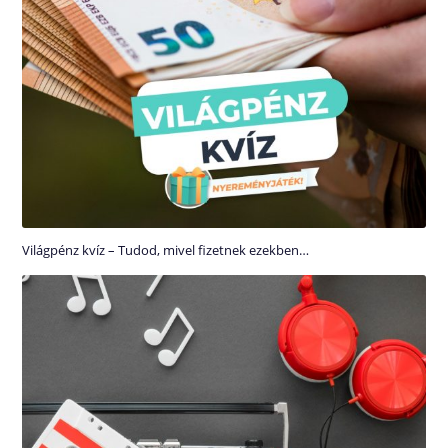
Világpénz kvíz – Tudod, mivel fizetnek ezekben…