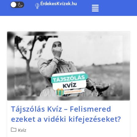
ÉrdekesKvízek.hu
Tájszólás Kvíz – Felismered
ezeket a vidéki kifejezéseket?
Kvíz