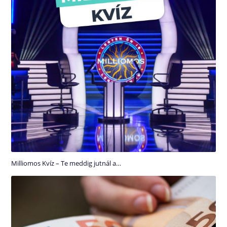
Milliomos Kvíz – Te meddig jutnál a…