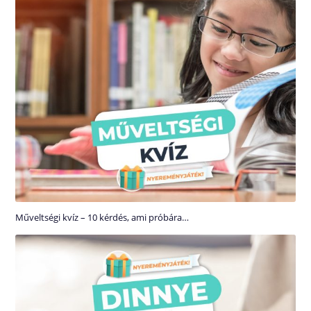
Műveltségi kvíz – 10 kérdés, ami próbára…