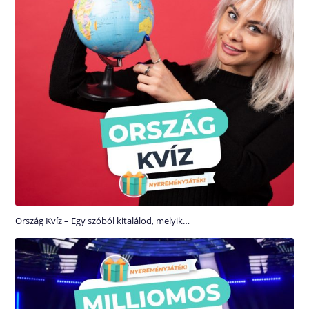
Ország Kvíz – Egy szóból kitalálod, melyik…