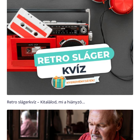
Retro slágerkvíz – Kitalálod, mi a hiányzó…