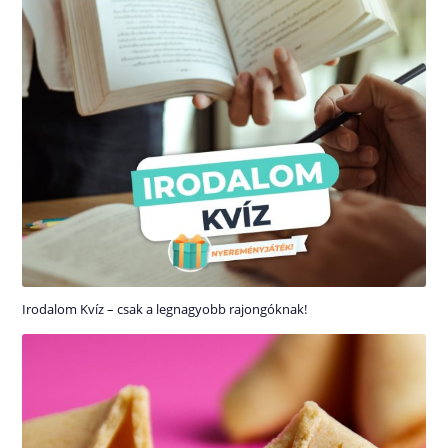
Irodalom Kvíz – csak a legnagyobb rajongóknak!