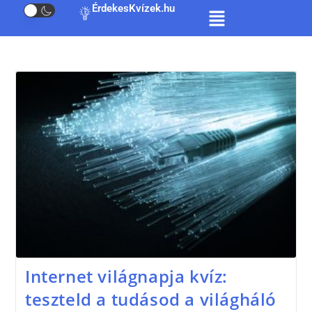
ÉrdekesKvízek.hu
Internet világnapja kvíz:
teszteld a tudásod a világháló