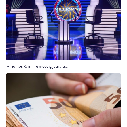
Milliomos Kvíz – Te meddig jutnál a…