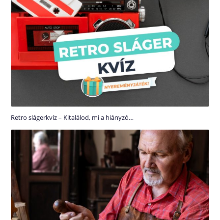
Retro slágerkvíz – Kitalálod, mi a hiányzó…