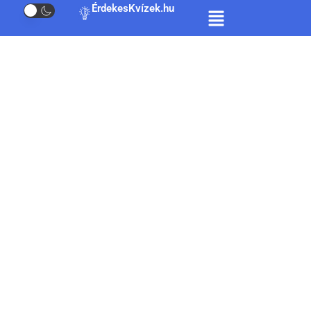
ÉrdekesKvízek.hu