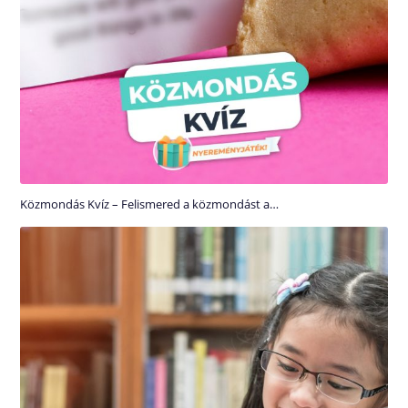
Közmondás Kvíz – Felismered a közmondást a…