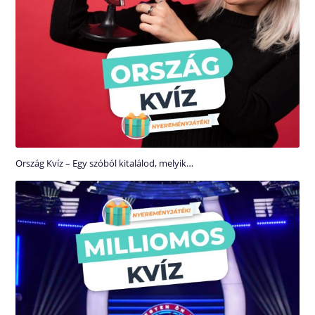
Ország Kvíz – Egy szóból kitalálod, melyik…