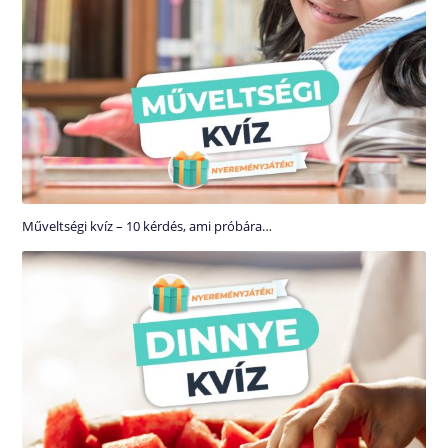
Műveltségi kvíz – 10 kérdés, ami próbára…