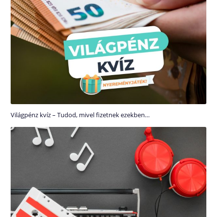
Világpénz kvíz – Tudod, mivel fizetnek ezekben…