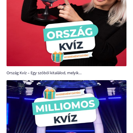
Ország Kvíz – Egy szóból kitalálod, melyik…