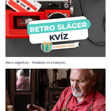
Retro slágerkvíz – Kitalálod, mi a hiányzó…