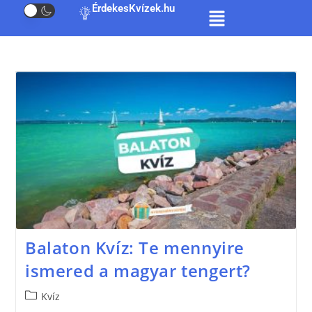
ÉrdekesKvízek.hu
Balaton Kvíz: Te mennyire
ismered a magyar tengert?
Kvíz