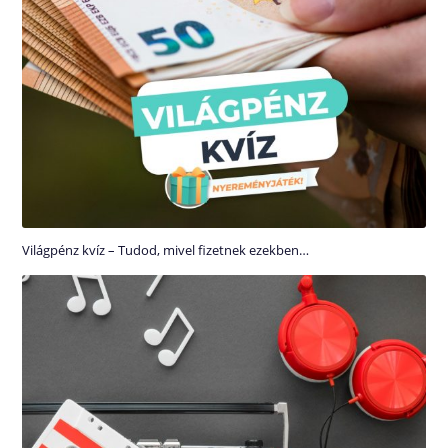
Világpénz kvíz – Tudod, mivel fizetnek ezekben…