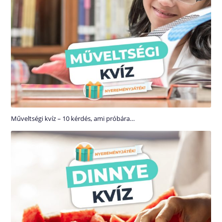
Műveltségi kvíz – 10 kérdés, ami próbára…