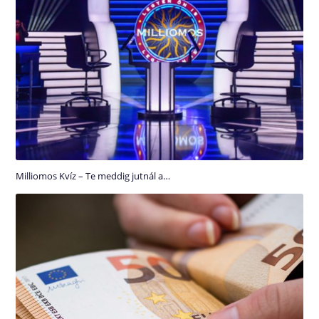
Milliomos Kvíz – Te meddig jutnál a…