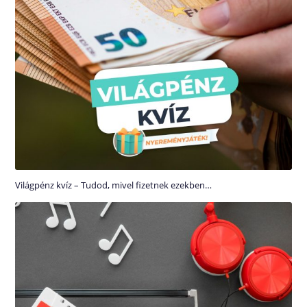
Világpénz kvíz – Tudod, mivel fizetnek ezekben…