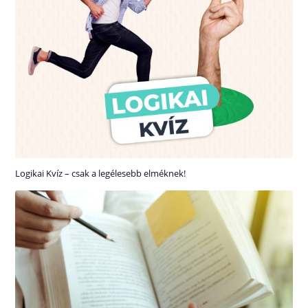
Logikai Kvíz – csak a legélesebb elméknek!