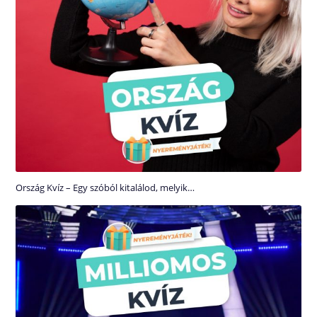
Ország Kvíz – Egy szóból kitalálod, melyik…