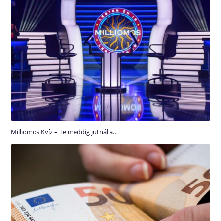
Milliomos Kvíz – Te meddig jutnál a…