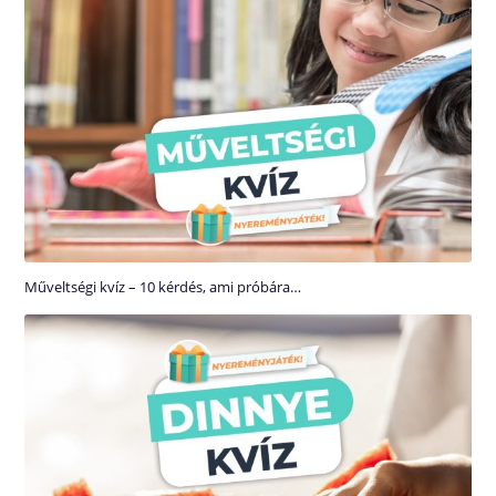
Műveltségi kvíz – 10 kérdés, ami próbára…