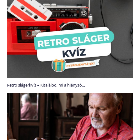
Retro slágerkvíz – Kitalálod, mi a hiányzó…