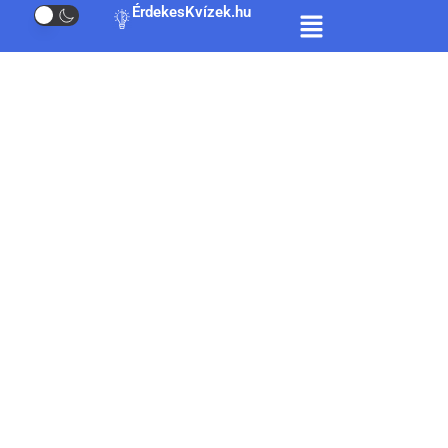
ÉrdekesKvízek.hu