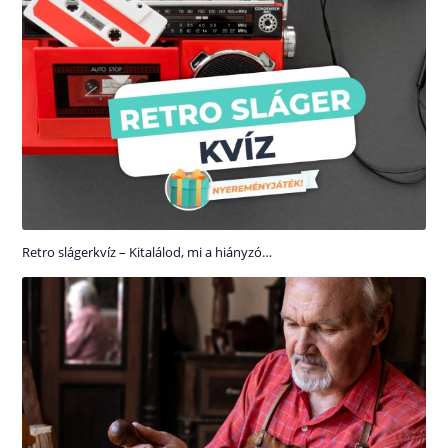
Retro slágerkvíz – Kitalálod, mi a hiányzó…