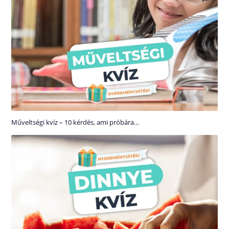
Műveltségi kvíz – 10 kérdés, ami próbára…