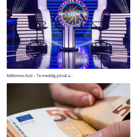
Milliomos Kvíz – Te meddig jutnál a…