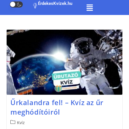
ÉrdekesKvízek.hu
Űrkalandra fel! – Kvíz az űr
meghódítóiról
Kvíz