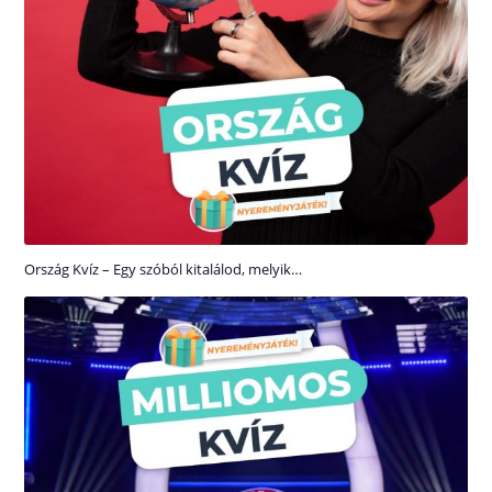
Ország Kvíz – Egy szóból kitalálod, melyik…