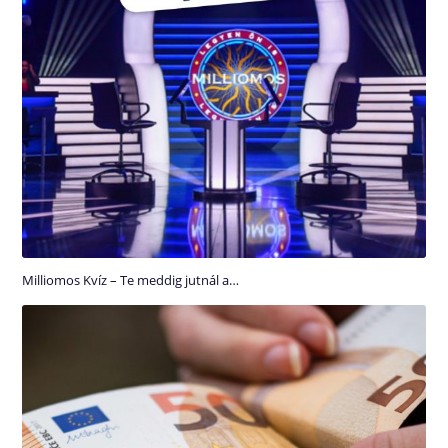
Milliomos Kvíz – Te meddig jutnál a…