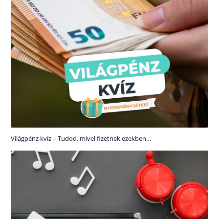
Világpénz kvíz – Tudod, mivel fizetnek ezekben…