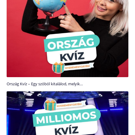
Ország Kvíz – Egy szóból kitalálod, melyik…