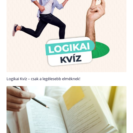
Logikai Kvíz – csak a legélesebb elméknek!