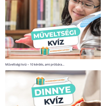
Műveltségi kvíz – 10 kérdés, ami próbára…