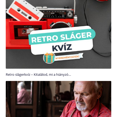
Retro slágerkvíz – Kitalálod, mi a hiányzó…