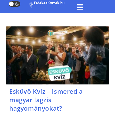
ÉrdekesKvízek.hu
Esküvő Kvíz – Ismered a
magyar lagzis
hagyományokat?