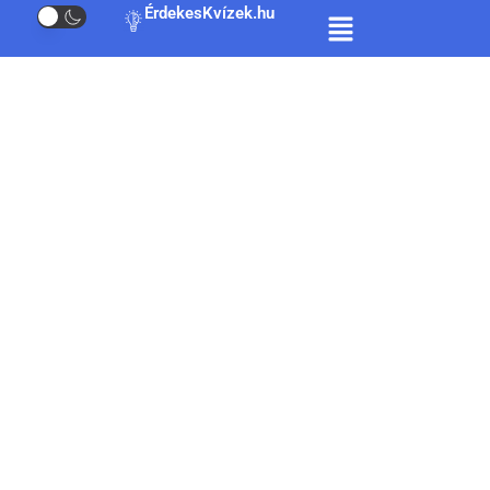
ÉrdekesKvízek.hu