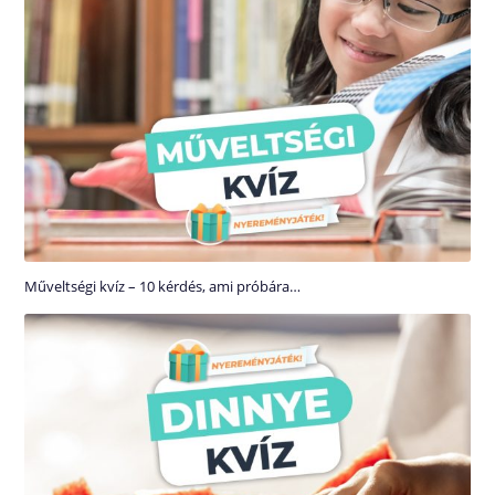
Műveltségi kvíz – 10 kérdés, ami próbára…