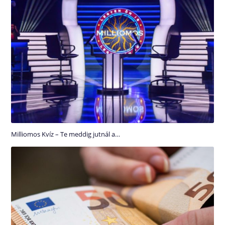
Milliomos Kvíz – Te meddig jutnál a…