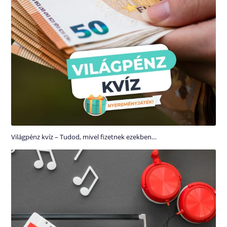
Világpénz kvíz – Tudod, mivel fizetnek ezekben…