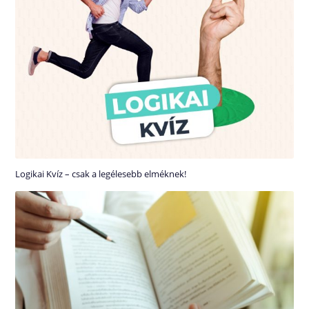
Logikai Kvíz – csak a legélesebb elméknek!