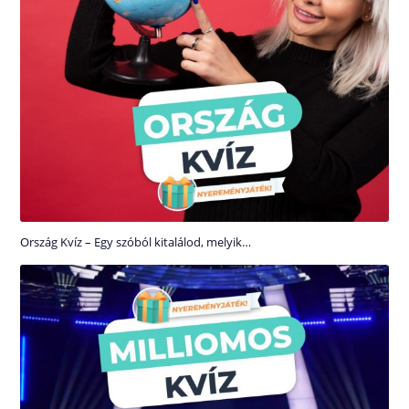
Ország Kvíz – Egy szóból kitalálod, melyik…