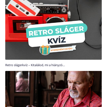
Retro slágerkvíz – Kitalálod, mi a hiányzó…