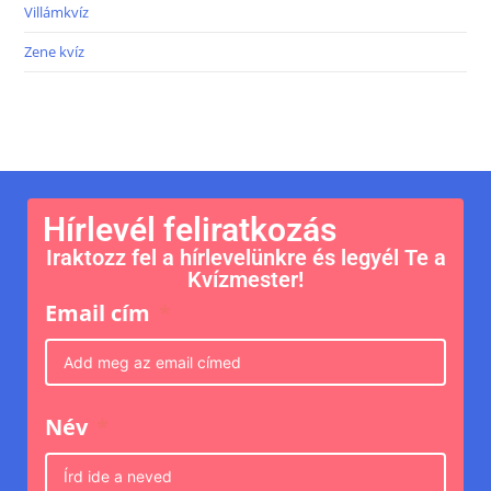
Villámkvíz
Zene kvíz
Hírlevél feliratkozás
Iraktozz fel a hírlevelünkre és legyél Te a
Kvízmester!
Email cím
Név