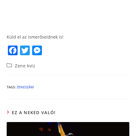
Küld el az ismerőseidnek is!
F
T
M
a
w
e
Zene kvíz
c
itt
ss
e
er
e
b
n
TAGS
:
ZENESZÁM
o
g
o
er
EZ A NEKED VALÓ!
k