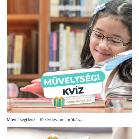
Műveltségi kvíz – 10 kérdés, ami próbára…