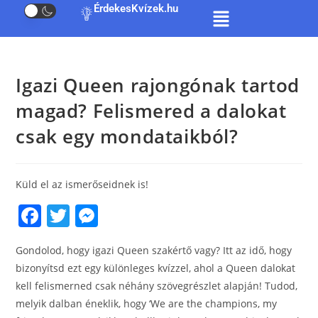
ÉrdekesKvízek.hu
Igazi Queen rajongónak tartod
magad? Felismered a dalokat
csak egy mondataikból?
Küld el az ismerőseidnek is!
F
T
M
a
w
e
Gondolod, hogy igazi Queen szakértő vagy? Itt az idő, hogy
c
itt
ss
bizonyítsd ezt egy különleges kvízzel, ahol a Queen dalokat
e
er
e
kell felismerned csak néhány szövegrészlet alapján! Tudod,
b
n
melyik dalban éneklik, hogy ‘We are the champions, my