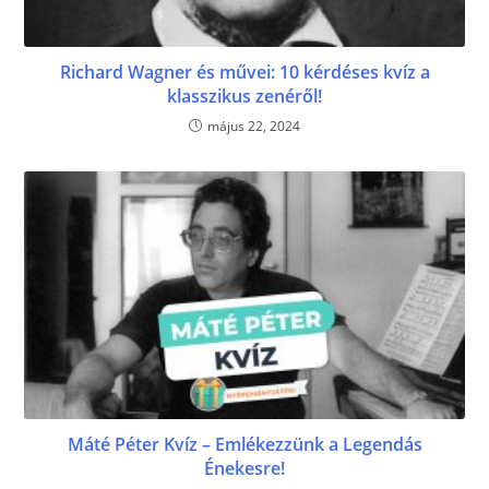
Richard Wagner és művei: 10 kérdéses kvíz a
klasszikus zenéről!
május 22, 2024
Máté Péter Kvíz – Emlékezzünk a Legendás
Énekesre!