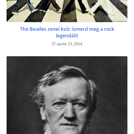
The Beatles zenei kvíz: ismerd meg a rock
legendáit!
április 23, 2024