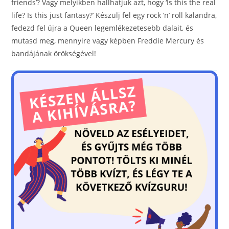
o
g
friends’? Vagy melyikben hallhatjuk azt, hogy ‘Is this the real
life? Is this just fantasy?’ Készülj fel egy rock ‘n’ roll kalandra,
o
er
fedezd fel újra a Queen legemlékezetesebb dalait, és
k
mutasd meg, mennyire vagy képben Freddie Mercury és
bandájának örökségével!