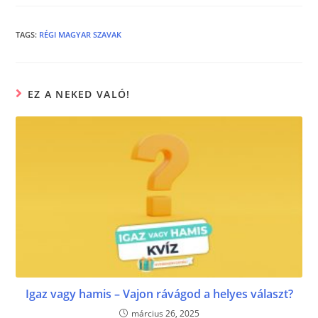
e
er
e
b
n
TAGS
:
RÉGI MAGYAR SZAVAK
o
g
o
er
EZ A NEKED VALÓ!
k
Igaz vagy hamis – Vajon rávágod a helyes választ?
március 26, 2025