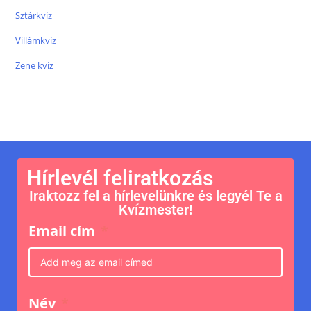
Sztárkvíz
Villámkvíz
Zene kvíz
Hírlevél feliratkozás
Iraktozz fel a hírlevelünkre és legyél Te a
Kvízmester!
Email cím
Név