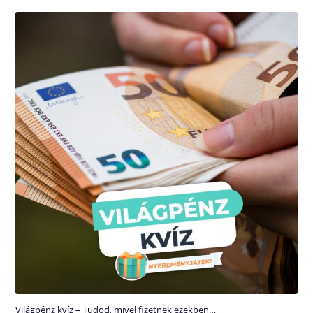
Világpénz kvíz – Tudod, mivel fizetnek ezekben…