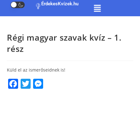
ÉrdekesKvízek.hu
Régi magyar szavak kvíz – 1.
rész
Küld el az ismerőseidnek is!
F
T
M
a
w
e
c
itt
ss
e
er
e
b
n
o
g