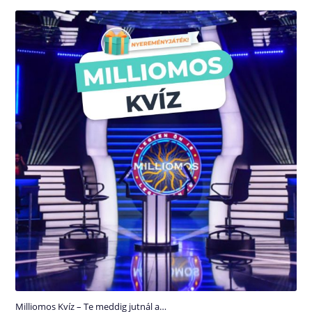
Milliomos Kvíz – Te meddig jutnál a…