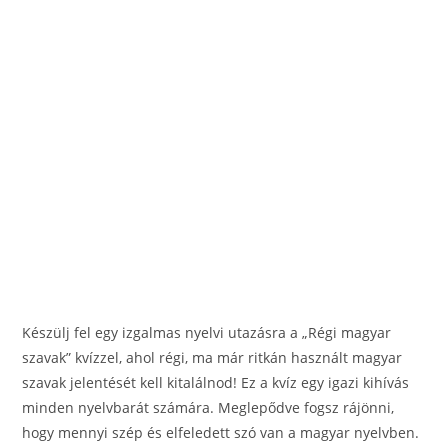
o
er
k
Készülj fel egy izgalmas nyelvi utazásra a „Régi magyar
szavak” kvízzel, ahol régi, ma már ritkán használt magyar
szavak jelentését kell kitalálnod! Ez a kvíz egy igazi kihívás
minden nyelvbarát számára. Meglepődve fogsz rájönni,
hogy mennyi szép és elfeledett szó van a magyar nyelvben.