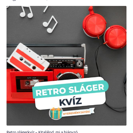
Retro slágerkvíz – Kitalálod, mi a hiányzó…