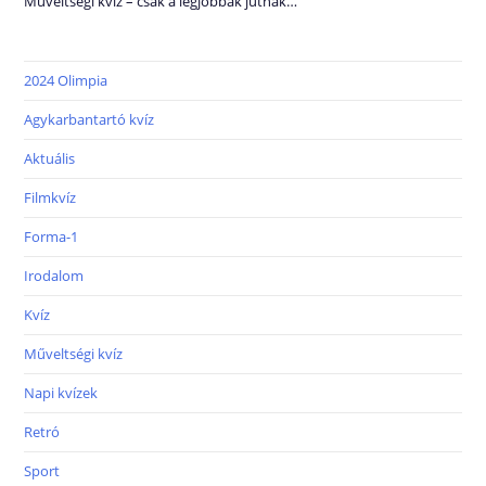
Műveltségi kvíz – csak a legjobbak jutnak…
2024 Olimpia
Agykarbantartó kvíz
Aktuális
Filmkvíz
Forma-1
Irodalom
Kvíz
Műveltségi kvíz
Napi kvízek
Retró
Sport