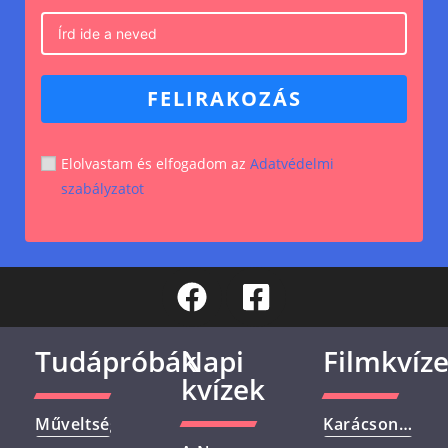
FELIRAKOZÁS
Elolvastam és elfogadom az
Adatvédelmi
szabályzatot
Tudápróbák
Napi
Filmkvíz
kvízek
Műveltségi
Karácsonyi
Kvíz –
Filmek –