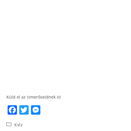
Küld el az ismerőseidnek is!
F
T
M
a
w
e
Kvíz
c
itt
ss