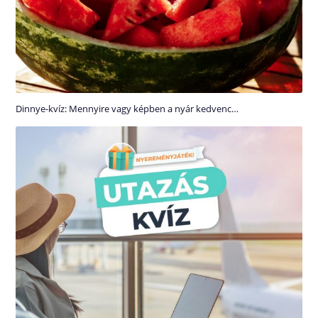
Dinnye-kvíz: Mennyire vagy képben a nyár kedvenc…