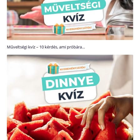
Műveltségi kvíz – 10 kérdés, ami próbára…