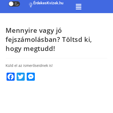
ÉrdekesKvízek.hu
Mennyire vagy jó
fejszámolásban? Töltsd ki,
hogy megtudd!
Küld el az ismerőseidnek is!
F
T
M
a
w
e
c
itt
ss
e
er
e
b
n