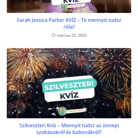
Sarah Jessica Parker KVÍZ – Te mennyit tudsz
róla?
március 25, 2025
Szilveszteri Kvíz – Mennyit tudsz az ünnepi
szokásokról és babonákról?