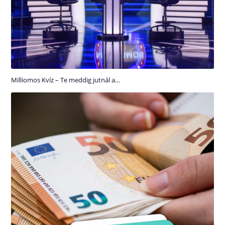
Milliomos Kvíz – Te meddig jutnál a…