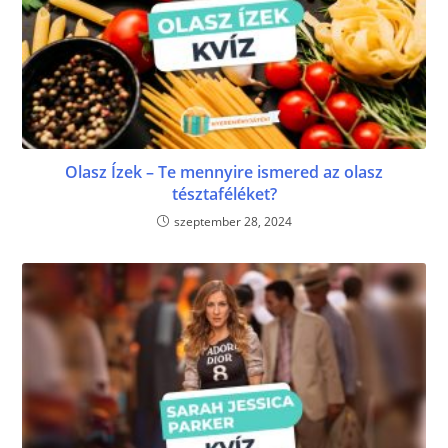
Olasz Ízek – Te mennyire ismered az olasz
tésztaféléket?
szeptember 28, 2024