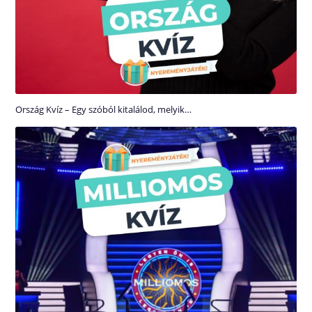
Ország Kvíz – Egy szóból kitalálod, melyik…