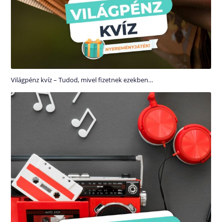
Világpénz kvíz – Tudod, mivel fizetnek ezekben…