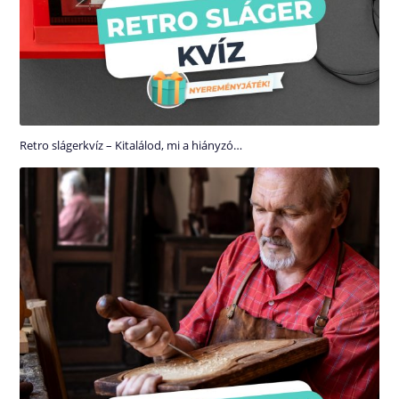
Retro slágerkvíz – Kitalálod, mi a hiányzó…