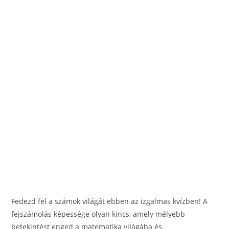
o
g
o
er
k
Fedezd fel a számok világát ebben az izgalmas kvízben! A
fejszámolás képessége olyan kincs, amely mélyebb
betekintést enged a matematika világába és