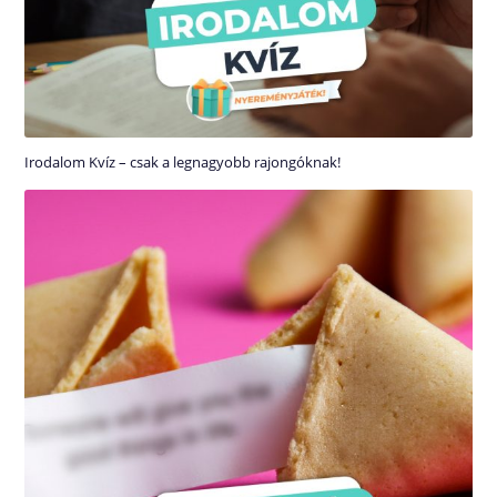
Irodalom Kvíz – csak a legnagyobb rajongóknak!