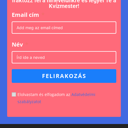
Iraktozz fel a hírlevelünkre és legyél Te a
Kvízmester!
Email cím
Név
FELIRAKOZÁS
Elolvastam és elfogadom az
Adatvédelmi
szabályzatot