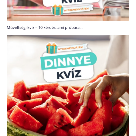
Műveltségi kvíz – 10 kérdés, ami próbára…