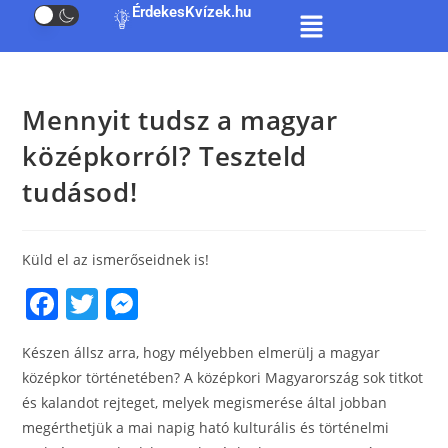
ÉrdekesKvízek.hu
Mennyit tudsz a magyar
középkorról? Teszteld
tudásod!
Küld el az ismerőseidnek is!
F
T
M
a
w
e
Készen állsz arra, hogy mélyebben elmerülj a magyar
c
itt
ss
középkor történetében? A középkori Magyarország sok titkot
e
er
e
és kalandot rejteget, melyek megismerése által jobban
b
n
megérthetjük a mai napig ható kulturális és történelmi