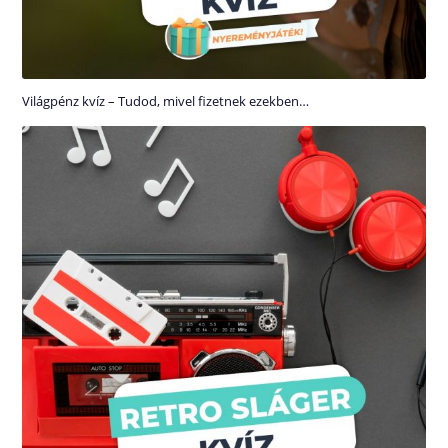
Világpénz kvíz – Tudod, mivel fizetnek ezekben…