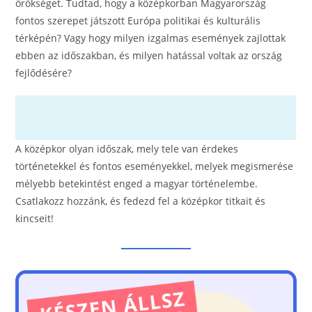
o
g
örökséget. Tudtad, hogy a középkorban Magyarország
fontos szerepet játszott Európa politikai és kulturális
o
er
térképén? Vagy hogy milyen izgalmas események zajlottak
k
ebben az időszakban, és milyen hatással voltak az ország
fejlődésére?
A középkor olyan időszak, mely tele van érdekes
történetekkel és fontos eseményekkel, melyek megismerése
mélyebb betekintést enged a magyar történelembe.
Csatlakozz hozzánk, és fedezd fel a középkor titkait és
kincseit!