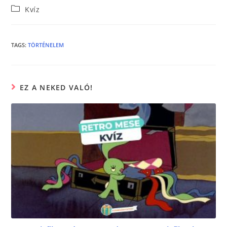
Kvíz
c
itt
ss
e
er
e
b
n
TAGS
:
TÖRTÉNELEM
o
g
o
er
EZ A NEKED VALÓ!
k