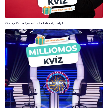
Ország Kvíz – Egy szóból kitalálod, melyik…