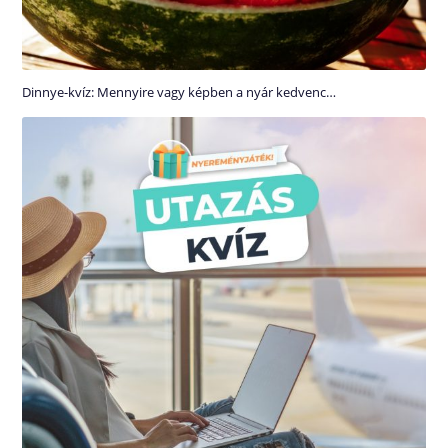
Dinnye-kvíz: Mennyire vagy képben a nyár kedvenc…