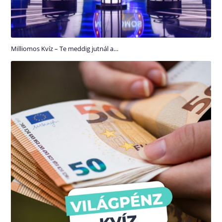
Milliomos Kvíz – Te meddig jutnál a…