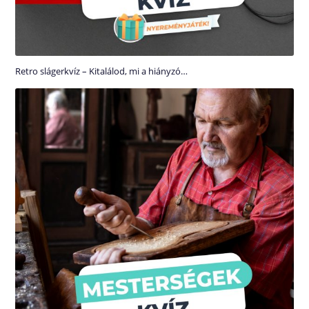
Retro slágerkvíz – Kitalálod, mi a hiányzó…