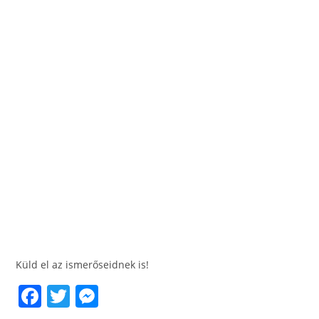
Küld el az ismerőseidnek is!
F
T
M
a
w
e