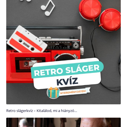
Retro slágerkvíz – Kitalálod, mi a hiányzó…