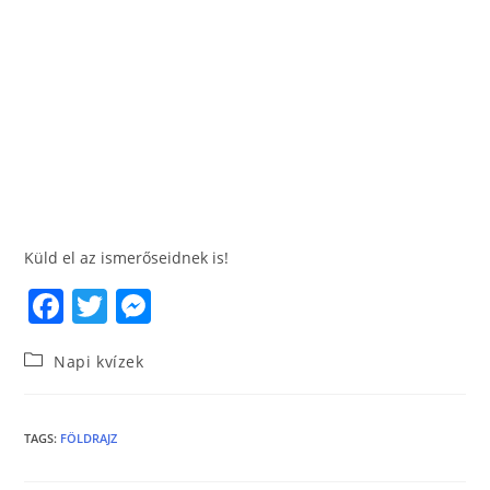
Küld el az ismerőseidnek is!
F
T
M
a
w
e
Napi kvízek
c
itt
ss
e
er
e
b
n
TAGS
:
FÖLDRAJZ
o
g