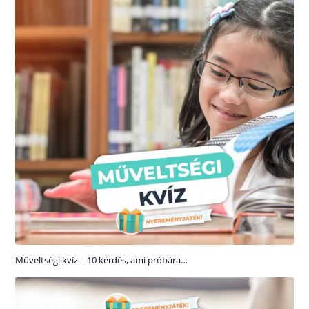
Műveltségi kvíz – 10 kérdés, ami próbára…