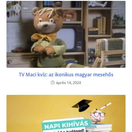
TV Maci kvíz: az ikonikus magyar mesehős
április 14, 2024