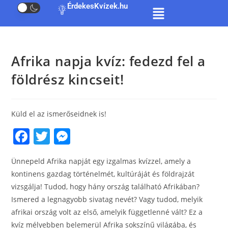
ÉrdekesKvízek.hu
Afrika napja kvíz: fedezd fel a
földrész kincseit!
Küld el az ismerőseidnek is!
F
T
M
a
w
e
Ünnepeld Afrika napját egy izgalmas kvízzel, amely a
c
itt
ss
kontinens gazdag történelmét, kultúráját és földrajzát
e
er
e
vizsgálja! Tudod, hogy hány ország található Afrikában?
b
n
Ismered a legnagyobb sivatag nevét? Vagy tudod, melyik
o
g
afrikai ország volt az első, amelyik függetlenné vált? Ez a
kvíz mélyebben belemerül Afrika sokszínű világába, és