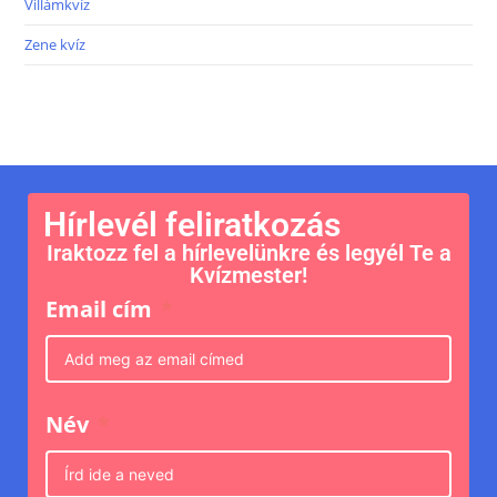
Villámkvíz
Zene kvíz
Hírlevél feliratkozás
Iraktozz fel a hírlevelünkre és legyél Te a
Kvízmester!
Email cím
Név