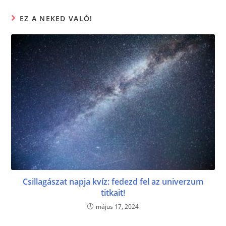
o
er
EZ A NEKED VALÓ!
k
Csillagászat napja kvíz: fedezd fel az univerzum
titkait!
május 17, 2024