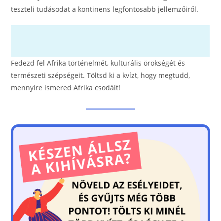
o
er
teszteli tudásodat a kontinens legfontosabb jellemzőiről.
k
Fedezd fel Afrika történelmét, kulturális örökségét és
természeti szépségeit. Töltsd ki a kvízt, hogy megtudd,
mennyire ismered Afrika csodáit!