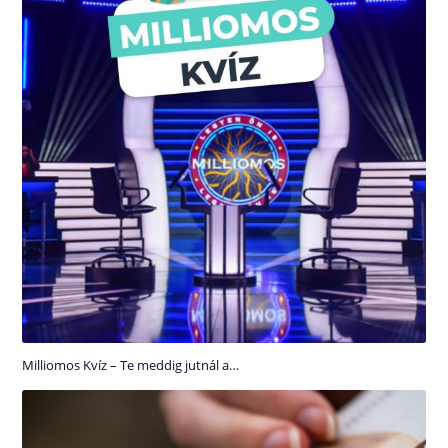
Milliomos Kvíz – Te meddig jutnál a…