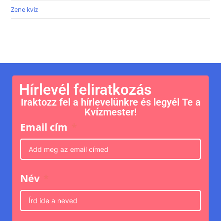
Zene kvíz
Hírlevél feliratkozás
Iraktozz fel a hírlevelünkre és legyél Te a
Kvízmester!
Email cím
Név