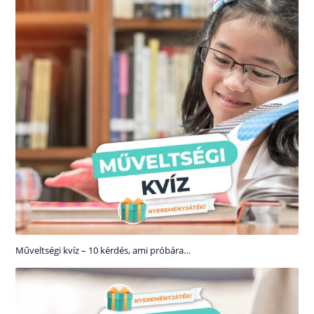
Műveltségi kvíz – 10 kérdés, ami próbára…