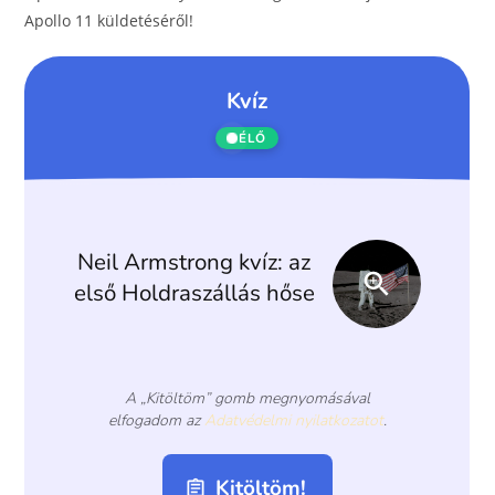
o
er
Apollo 11 küldetéséről!
k