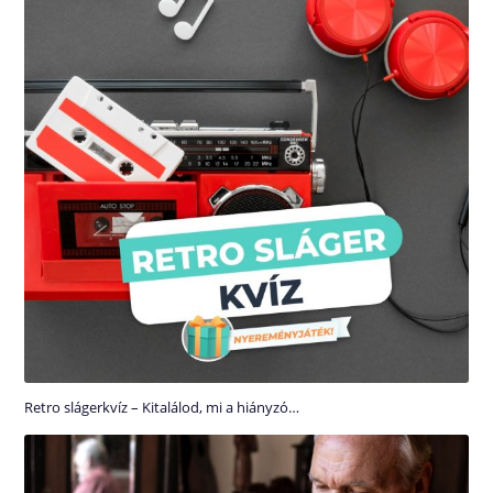
Retro slágerkvíz – Kitalálod, mi a hiányzó…