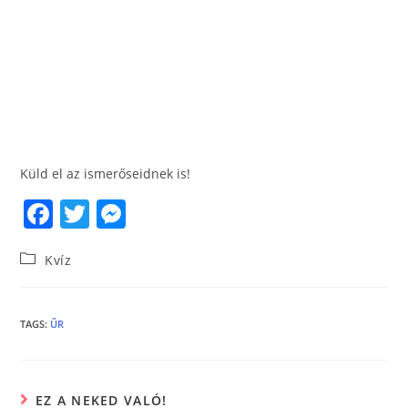
Küld el az ismerőseidnek is!
F
T
M
a
w
e
Kvíz
c
itt
ss
e
er
e
b
n
TAGS
:
ŰR
o
g
o
er
EZ A NEKED VALÓ!