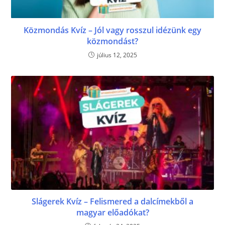
Közmondás Kvíz – Jól vagy rosszul idézünk egy
közmondást?
július 12, 2025
Slágerek Kvíz – Felismered a dalcímekből a
magyar előadókat?