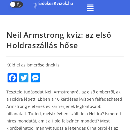
ÉrdekesKvízek.hu
Neil Armstrong kvíz: az első
Holdraszállás hőse
Küld el az ismerőseidnek is!
F
T
M
a
w
e
Teszteld tudásodat Neil Armstrongról, az első emberről, aki
c
itt
ss
a Holdra lépett! Ebben a 10 kérdéses kvízben felfedezheted
e
er
e
Armstrong életének és karrierjének legfontosabb
b
n
pillanatait. Tudod, melyik évben szállt le a Holdra? Ismered
o
g
híres mondatát, amit a Hold felszínén mondott? Most
kipróbálhatod, mennyit tudsz a legendás űrhajósról és az