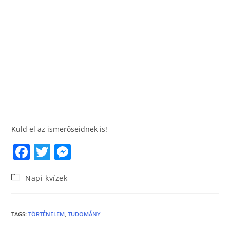
Küld el az ismerőseidnek is!
F
T
M
a
w
e
Napi kvízek
c
itt
ss
e
er
e
b
n
TAGS
:
TÖRTÉNELEM
,
TUDOMÁNY