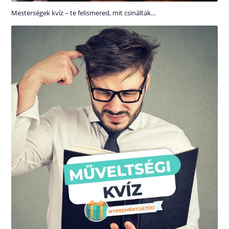
Mesterségek kvíz – te felismered, mit csináltak…