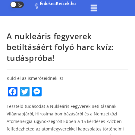
ÉrdekesKvízek.hu
A nukleáris fegyverek
betiltásáért folyó harc kvíz:
tudáspróba!
Küld el az ismerőseidnek is!
F
T
M
a
w
e
Teszteld tudásodat a Nukleáris Fegyverek Betiltásának
c
itt
ss
Világnapjáról, Hirosima bombázásáról és a Nemzetközi
e
er
e
Atomenergia-ügynökségről! Ebben a 15 kérdéses kvízben
b
n
felfedezheted az atomfegyverekkel kapcsolatos történelmi