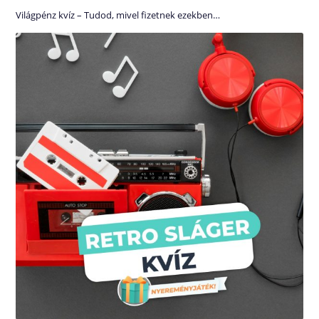
Világpénz kvíz – Tudod, mivel fizetnek ezekben…