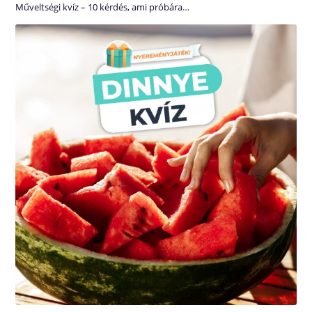
Műveltségi kvíz – 10 kérdés, ami próbára…