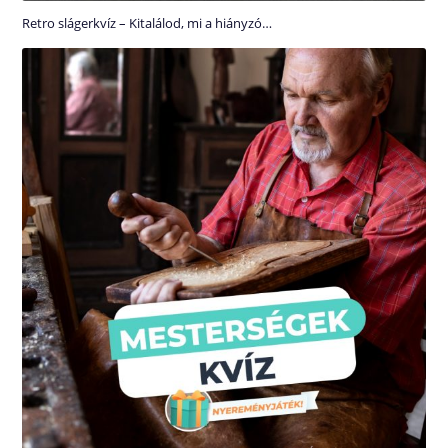
Retro slágerkvíz – Kitalálod, mi a hiányzó…