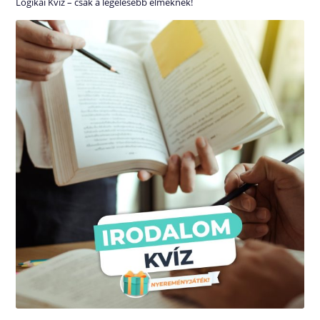
Logikai Kvíz – csak a legélesebb elméknek!