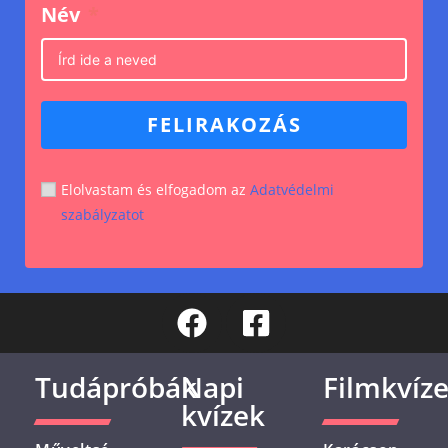
Név
FELIRAKOZÁS
Elolvastam és elfogadom az
Adatvédelmi
szabályzatot
Tudápróbák
Napi
Filmkvíz
kvízek