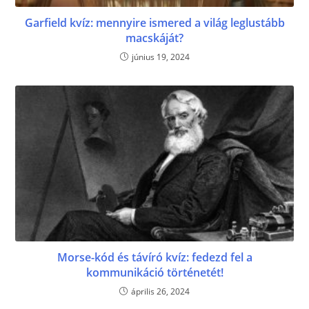
Garfield kvíz: mennyire ismered a világ leglustább
macskáját?
június 19, 2024
Morse-kód és távíró kvíz: fedezd fel a
kommunikáció történetét!
április 26, 2024