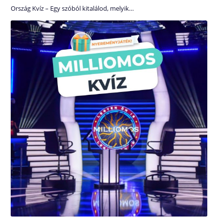
Ország Kvíz – Egy szóból kitalálod, melyik…