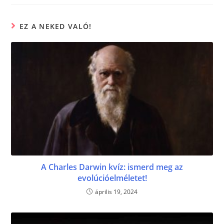
o
g
o
er
EZ A NEKED VALÓ!
k
A Charles Darwin kvíz: ismerd meg az
evolúcióelméletet!
április 19, 2024