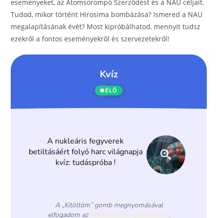
o
g
eseményeket, az Atomsorompó Szerződést és a NAÜ céljait.
Tudod, mikor történt Hirosima bombázása? Ismered a NAÜ
o
er
megalapításának évét? Most kipróbálhatod, mennyit tudsz
k
ezekről a fontos eseményekről és szervezetekről!