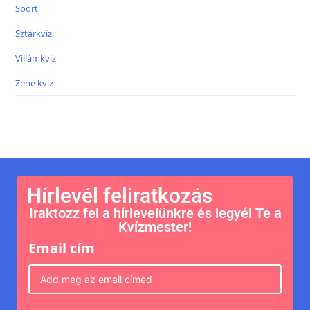
Sport
Sztárkvíz
Villámkvíz
Zene kvíz
Hírlevél feliratkozás
Iraktozz fel a hírlevelünkre és legyél Te a
Kvízmester!
Email cím