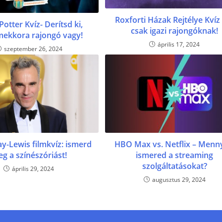
Roxforti Házak Rejtélye Kvíz 
Potter Kvíz- Derítsd ki,
csak igazi rajongóknak!
mekkora rajongó vagy!
április 17, 2024
szeptember 26, 2024
ay-Lewis filmkvíz: ismerd
HBO Max vs. Netflix – Menn
g a színészóriást!
ismered a streaming
szolgáltatásokat?
április 29, 2024
augusztus 29, 2024