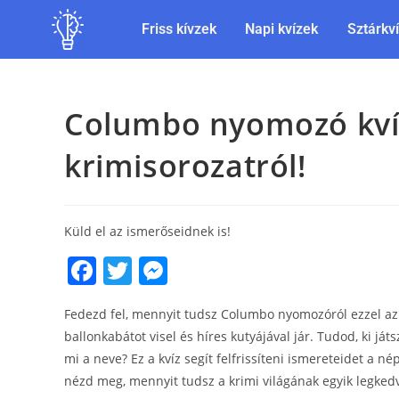
Friss kívzek
Napi kvízek
Sztárkv
Columbo nyomozó kvíz
krimisorozatról!
Küld el az ismerőseidnek is!
F
T
M
a
w
e
Fedezd fel, mennyit tudsz Columbo nyomozóról ezzel az 
c
itt
ss
ballonkabátot visel és híres kutyájával jár. Tudod, ki já
e
er
e
mi a neve? Ez a kvíz segít felfrissíteni ismereteidet a né
b
n
nézd meg, mennyit tudsz a krimi világának egyik legked