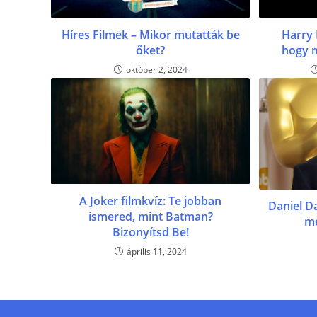
Híres Filmek – Mikor mutatták be
Harry 
őket?
hogy 
október 2, 2024
A Joker filmkvíz: Te jobban
Daniel D
ismered, mint Batman?
me
Bizonyítsd Be!
április 11, 2024