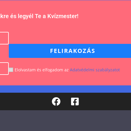
nkre és legyél Te a Kvízmester!
FELIRAKOZÁS
Elolvastam és elfogadom az
Adatvédelmi szabályzatot