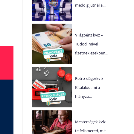
meddig jutnál a…
Világpénz kvíz –
Tudod, mivel
fizetnek ezekben…
Retro slágerkvíz –
Kitalálod, mi a
hiányzó…
Mesterségek kvíz –
te felismered, mit