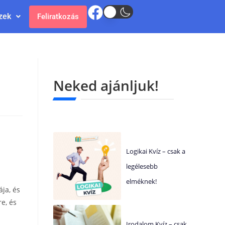
zek
Feliratkozás
Neked ajánljuk!
Logikai Kvíz – csak a
legélesebb
elméknek!
ája, és
re, és
Irodalom Kvíz – csak