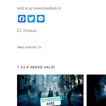
Küld el az ismerőseidnek is!
F
T
M
a
w
e
Filmkvíz
c
itt
ss
e
er
e
b
n
TAGS
:
SOROZAT
,
TV
o
g
o
er
EZ A NEKED VALÓ!
k