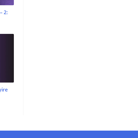
– 2:
yire