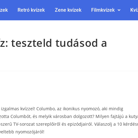
ízek
Retró kvízek
Zene kvízek
Filmkvízek
Kví
: teszteld tudásod a
izgalmas kvízzel! Columbo, az ikonikus nyomozó, aki mindig
tszotta Columbót, és melyik városban dolgozott? Milyen fajtájú a kuty
pszerű TV-sorozat szereplőiről és epizódjairól. Válaszolj a 10 kérdés
veltebb nyomozójáról!