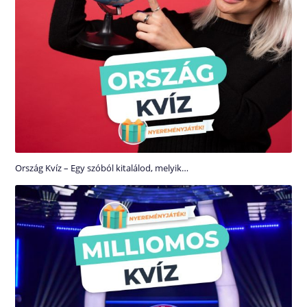
Ország Kvíz – Egy szóból kitalálod, melyik…