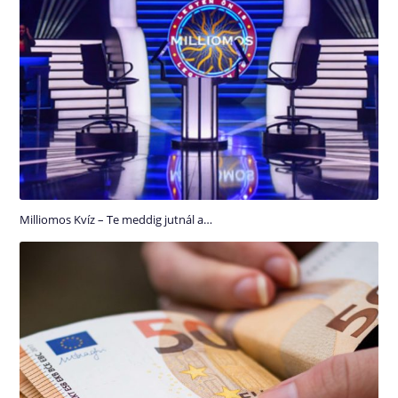
Milliomos Kvíz – Te meddig jutnál a…