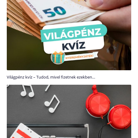
Világpénz kvíz – Tudod, mivel fizetnek ezekben…