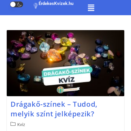
ÉrdekesKvízek.hu
Drágakő-színek – Tudod,
melyik színt jelképezik?
Kvíz