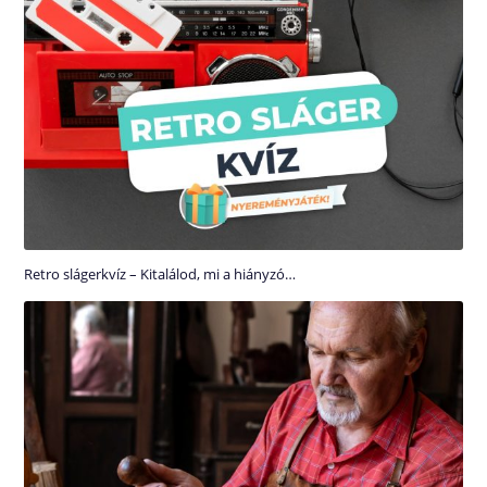
Retro slágerkvíz – Kitalálod, mi a hiányzó…