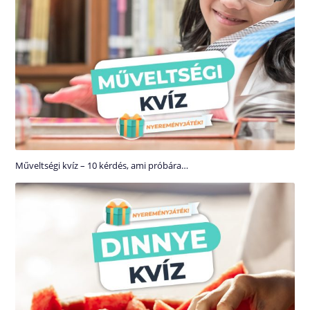
Műveltségi kvíz – 10 kérdés, ami próbára…