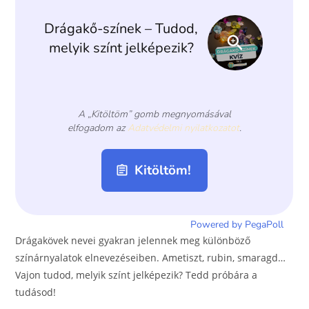
o
er
k
Drágakövek nevei gyakran jelennek meg különböző
színárnyalatok elnevezéseiben. Ametiszt, rubin, smaragd…
Vajon tudod, melyik színt jelképezik? Tedd próbára a
tudásod!