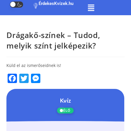
ÉrdekesKvízek.hu
Drágakő-színek – Tudod,
melyik színt jelképezik?
Küld el az ismerőseidnek is!
F
T
M
a
w
e
c
itt
ss
e
er
e
b
n
o
g