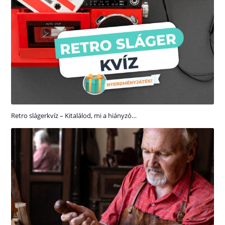
Retro slágerkvíz – Kitalálod, mi a hiányzó…