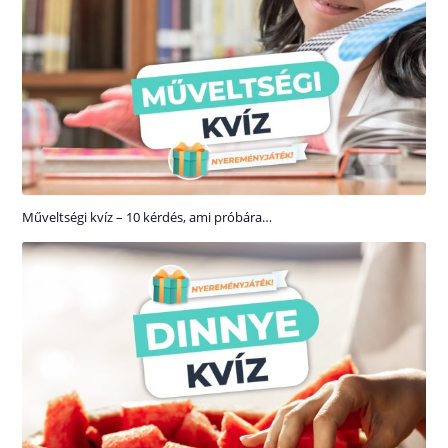
Műveltségi kvíz – 10 kérdés, ami próbára…