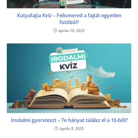
Kutyafajta Kvíz – Felismered a fajtát egyetlen
fotóból?
április 10, 2025
Irodalmi gyorsteszt – Te hányat találsz el a 10-ből?
április 9, 2025