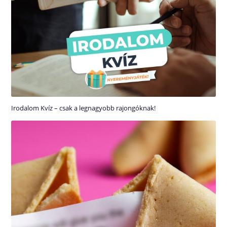
Irodalom Kvíz – csak a legnagyobb rajongóknak!