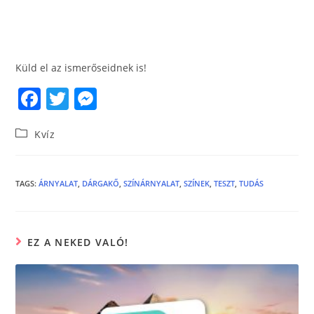
Küld el az ismerőseidnek is!
F
T
M
a
w
e
Kvíz
c
itt
ss
e
er
e
b
n
TAGS
:
ÁRNYALAT
,
DÁRGAKŐ
,
SZÍNÁRNYALAT
,
SZÍNEK
,
TESZT
,
TUDÁS
o
g
o
er
EZ A NEKED VALÓ!
k