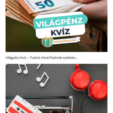
Világpénz kvíz – Tudod, mivel fizetnek ezekben…