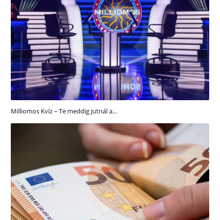
Milliomos Kvíz – Te meddig jutnál a…