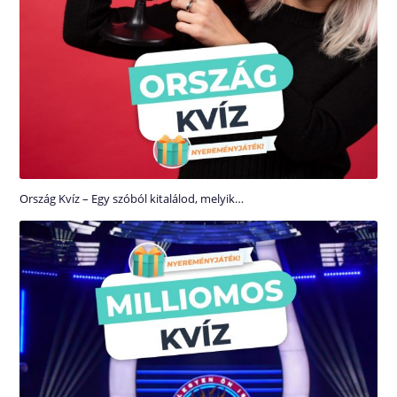
Ország Kvíz – Egy szóból kitalálod, melyik…