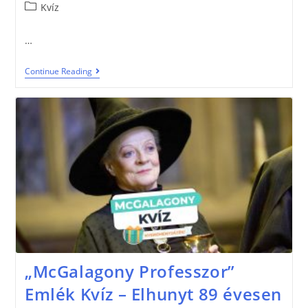
Kvíz
…
Continue Reading
„McGalagony Professzor”
Emlék Kvíz – Elhunyt 89 évesen