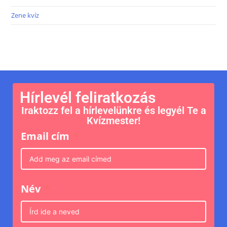
Zene kvíz
Hírlevél feliratkozás
Iraktozz fel a hírlevelünkre és legyél Te a
Kvízmester!
Email cím
Név