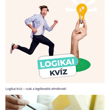
Logikai Kvíz – csak a legélesebb elméknek!