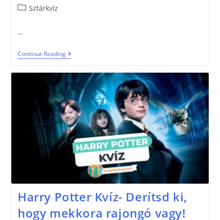
Sztárkvíz
…
Continue Reading
Harry Potter Kvíz- Derítsd ki,
hogy mekkora rajongó vagy!