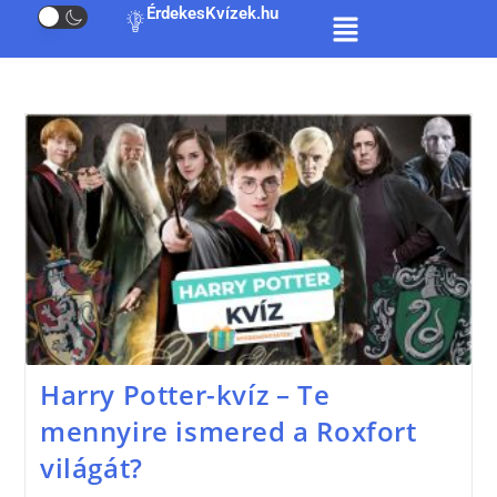
ÉrdekesKvízek.hu
Harry Potter-kvíz – Te
mennyire ismered a Roxfort
világát?