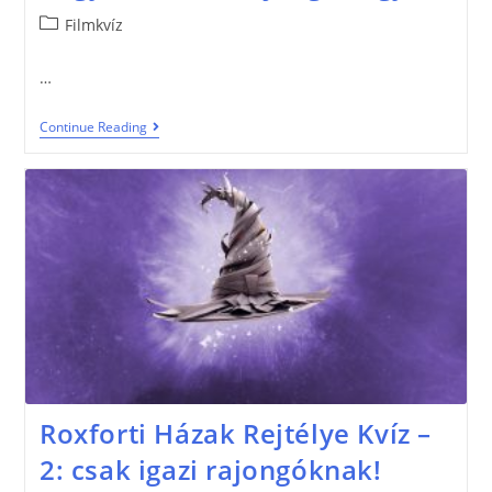
Filmkvíz
…
Continue Reading
Roxforti Házak Rejtélye Kvíz –
2: csak igazi rajongóknak!