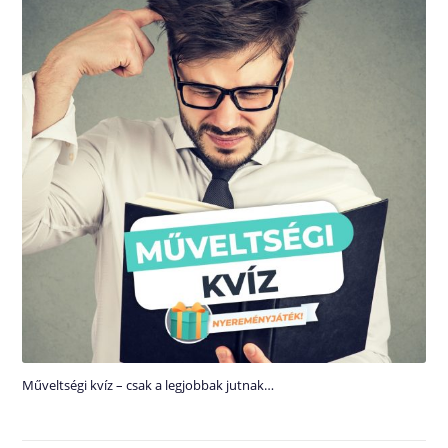
Műveltségi kvíz – csak a legjobbak jutnak…