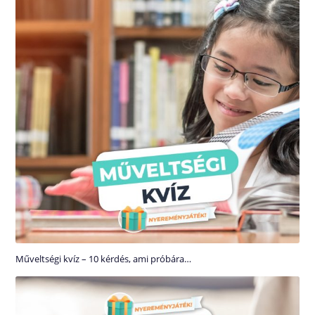
Műveltségi kvíz – 10 kérdés, ami próbára…