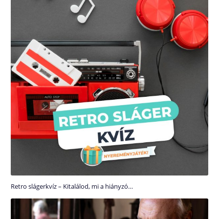
Retro slágerkvíz – Kitalálod, mi a hiányzó…