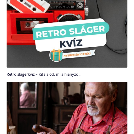
Retro slágerkvíz – Kitalálod, mi a hiányzó…