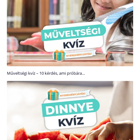
Műveltségi kvíz – 10 kérdés, ami próbára…