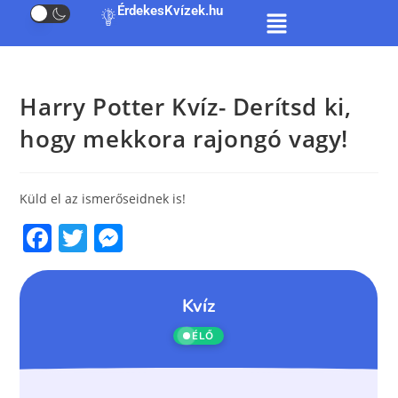
ÉrdekesKvízek.hu
Harry Potter Kvíz- Derítsd ki,
hogy mekkora rajongó vagy!
Küld el az ismerőseidnek is!
F
T
M
a
w
e
c
itt
ss
e
er
e
b
n
o
g