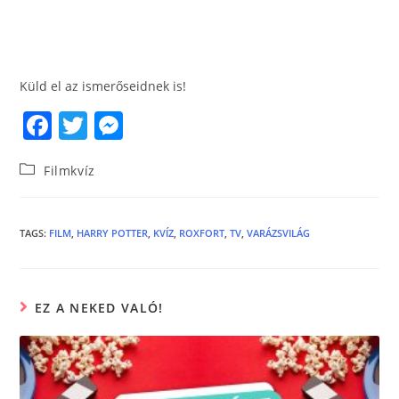
Küld el az ismerőseidnek is!
F
T
M
a
w
e
Filmkvíz
c
itt
ss
e
er
e
b
n
TAGS
:
FILM
,
HARRY POTTER
,
KVÍZ
,
ROXFORT
,
TV
,
VARÁZSVILÁG
o
g
o
er
EZ A NEKED VALÓ!
k