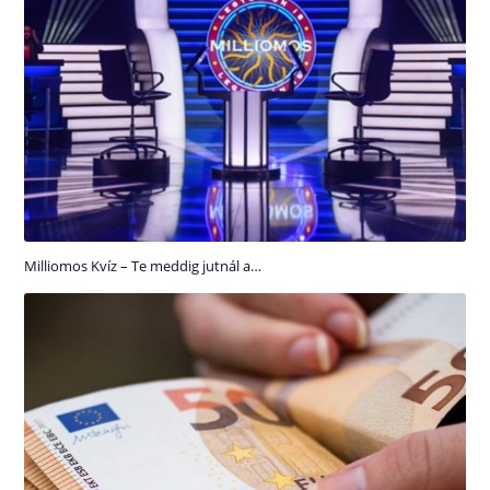
Milliomos Kvíz – Te meddig jutnál a…