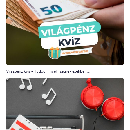
Világpénz kvíz – Tudod, mivel fizetnek ezekben…