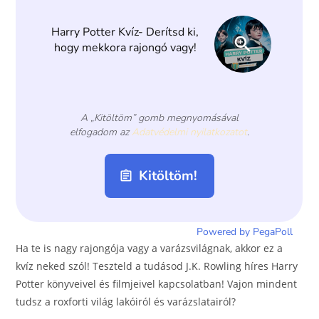
o
er
k
Ha te is nagy rajongója vagy a varázsvilágnak, akkor ez a
kvíz neked szól! Teszteld a tudásod J.K. Rowling híres Harry
Potter könyveivel és filmjeivel kapcsolatban! Vajon mindent
tudsz a roxforti világ lakóiról és varázslatairól?