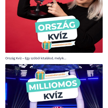
Ország Kvíz – Egy szóból kitalálod, melyik…