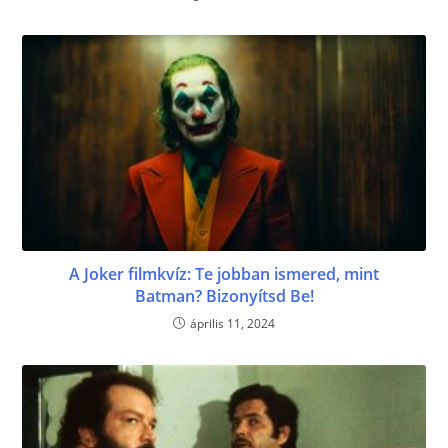
A Joker filmkvíz: Te jobban ismered, mint
Batman? Bizonyítsd Be!
április 11, 2024