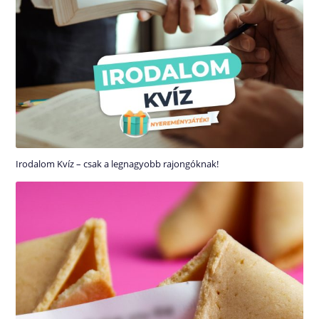
Irodalom Kvíz – csak a legnagyobb rajongóknak!