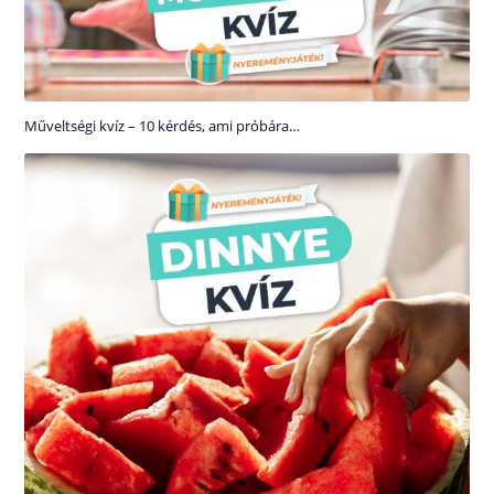
Műveltségi kvíz – 10 kérdés, ami próbára…