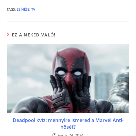
e
er
e
b
n
TAGS
:
SZÍNÉSZ
,
TV
o
g
o
er
EZ A NEKED VALÓ!
k
Deadpool kvíz: mennyire ismered a Marvel Anti-
hősét?
április 24, 2024