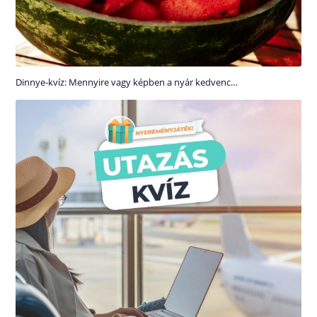
Dinnye-kvíz: Mennyire vagy képben a nyár kedvenc…