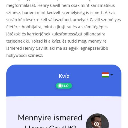
o
er
megformálását. Henry Cavill nem csak mint karizmatikus
k
színész, hanem mint kedvelt személyiség is ismert. A kvíz
során kérdésekre kell válaszolnod, amelyek Cavill személyes
életére, hobbijaira, mint a jiu-jitsu és a számítógépes
játékok, és karrierjének kulcsfontosságú pillanataira
terjednek ki. Töltsd ki a kvízt, és tudd meg, mennyire
ismered Henry Cavillt, aki ma az egyik legnépszerűbb
hollywoodi színész.