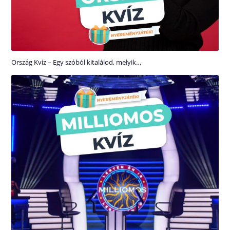
Ország Kvíz – Egy szóból kitalálod, melyik…