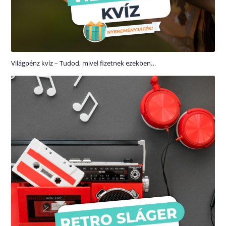
Világpénz kvíz – Tudod, mivel fizetnek ezekben…