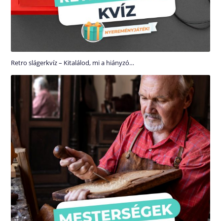
Retro slágerkvíz – Kitalálod, mi a hiányzó…