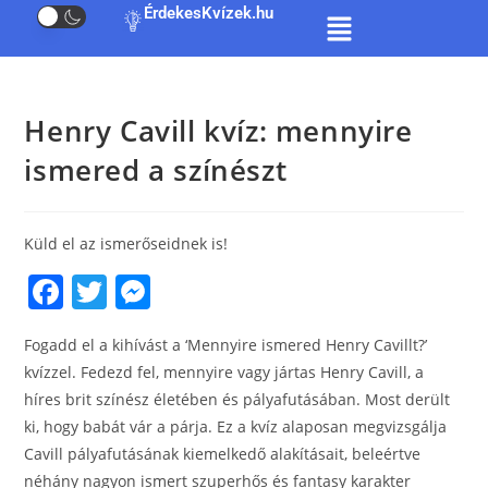
ÉrdekesKvízek.hu
Henry Cavill kvíz: mennyire
ismered a színészt
Küld el az ismerőseidnek is!
F
T
M
a
w
e
Fogadd el a kihívást a ‘Mennyire ismered Henry Cavillt?’
c
itt
ss
kvízzel. Fedezd fel, mennyire vagy jártas Henry Cavill, a
e
er
e
híres brit színész életében és pályafutásában. Most derült
b
n
ki, hogy babát vár a párja. Ez a kvíz alaposan megvizsgálja
o
g
Cavill pályafutásának kiemelkedő alakításait, beleértve
néhány nagyon ismert szuperhős és fantasy karakter