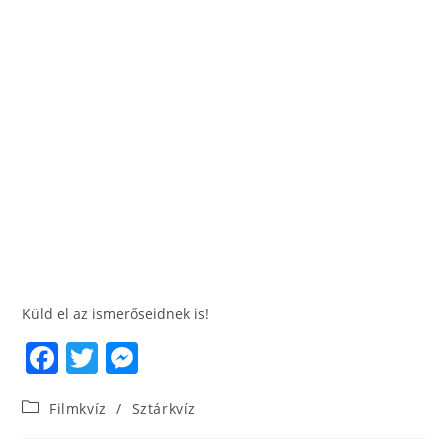
Küld el az ismerőseidnek is!
F
T
M
a
w
e
Filmkvíz
/
Sztárkvíz
c
itt
ss