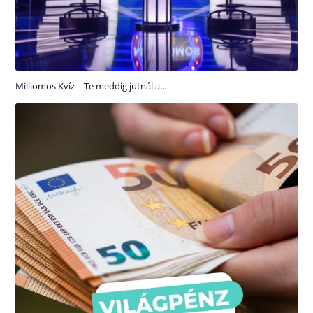
Milliomos Kvíz – Te meddig jutnál a…