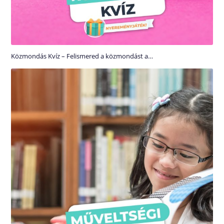
Közmondás Kvíz – Felismered a közmondást a…