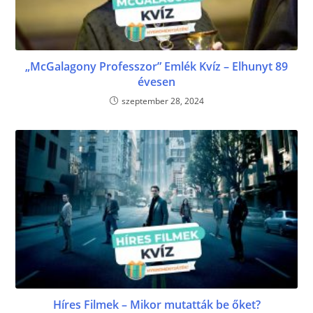
„McGalagony Professzor” Emlék Kvíz – Elhunyt 89
évesen
szeptember 28, 2024
Híres Filmek – Mikor mutatták be őket?