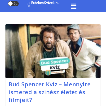
ÉrdekesKvízek.hu
Bud Spencer Kvíz – Mennyire
ismered a színész életét és
filmjeit?