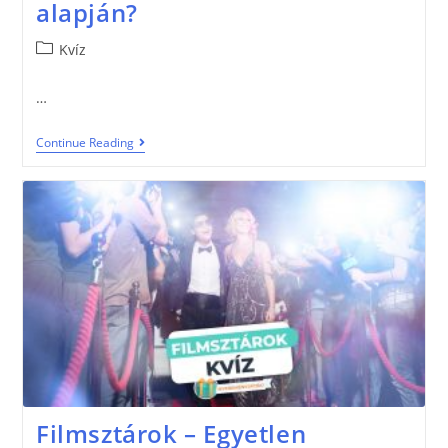
alapján?
Kvíz
…
Continue Reading
Filmsztárok – Egyetlen