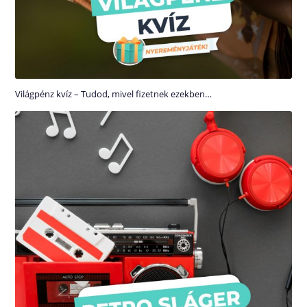
Világpénz kvíz – Tudod, mivel fizetnek ezekben…