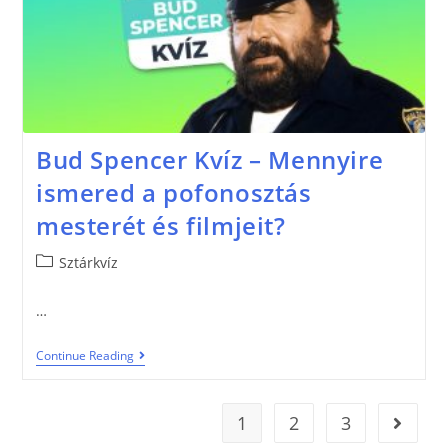
Bud Spencer Kvíz – Mennyire
ismered a pofonosztás
mesterét és filmjeit?
Sztárkvíz
…
Continue Reading
1
2
3