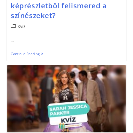
képrészletből felismered a
színészeket?
Kvíz
…
Continue Reading