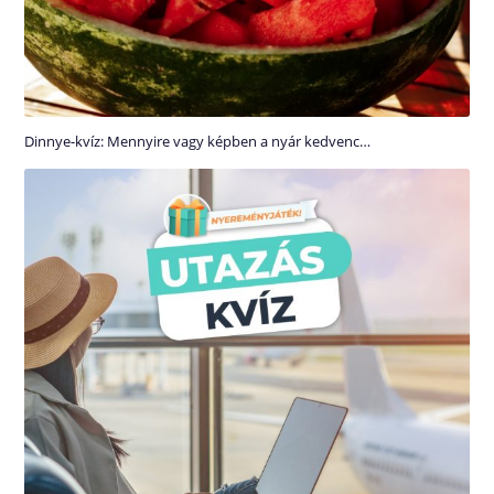
Dinnye-kvíz: Mennyire vagy képben a nyár kedvenc…