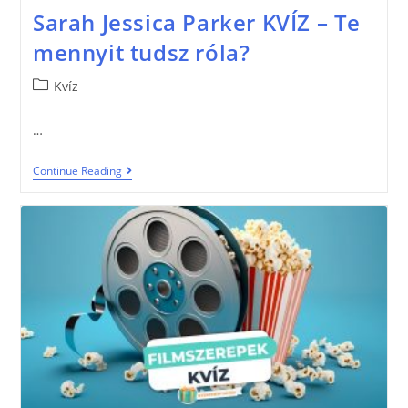
Sarah Jessica Parker KVÍZ – Te
mennyit tudsz róla?
Kvíz
…
Continue Reading