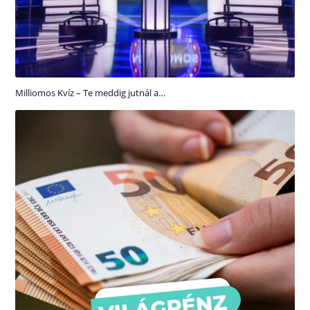
Milliomos Kvíz – Te meddig jutnál a…