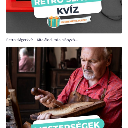
Retro slágerkvíz – Kitalálod, mi a hiányzó…