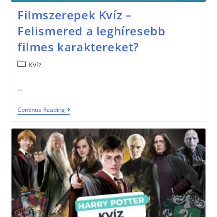
Filmszerepek Kvíz –
Felismered a leghíresebb
filmes karaktereket?
Kvíz
…
Continue Reading