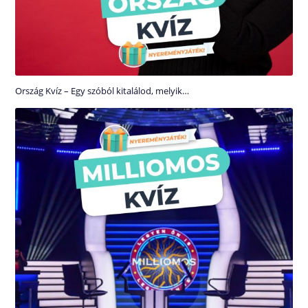
Ország Kvíz – Egy szóból kitalálod, melyik…