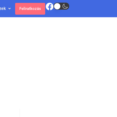
zek
Feliratkozás