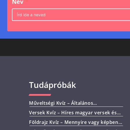
Név
Tudápróbák
Műveltségi Kvíz – Általános
műveltséged teszteljük – 10 kérdéssel!
Versek Kvíz – Híres magyar versek és
költőik
Földrajz Kvíz – Mennyire vagy képben
az alapokkal?