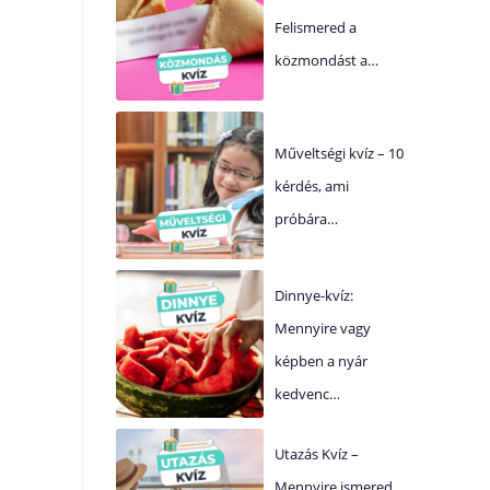
Felismered a
közmondást a…
Műveltségi kvíz – 10
kérdés, ami
próbára…
Dinnye-kvíz:
Mennyire vagy
képben a nyár
kedvenc…
Utazás Kvíz –
Mennyire ismered