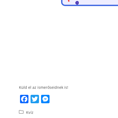
Küld el az ismerőseidnek is!
F
T
M
a
w
e
Kvíz
c
itt
ss