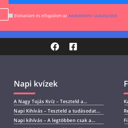
Elolvastam és elfogadom az
Adatvédelmi szabályzatot
Napi kvízek
F
A Nagy Tojás Kvíz – Teszteld a
K
tudásod ezzel a10 kérdéssel!
e
Napi Kihívás – Teszteld a tudásodat
R
ma is!
K
Napi kihívás – A legtöbben csak a
F
felére tudják a választ!
t