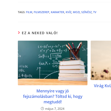
e
er
e
b
n
TAGS
:
FILM
,
FILMSZEREP
,
KARAKTER
,
KVÍZ
,
MOZI
,
SZÍNÉSZ
,
TV
o
g
o
er
EZ A NEKED VALÓ!
k
Virág Kv
Mennyire vagy jó
fejszámolásban? Töltsd ki, hogy
megtudd!
május 7, 2024