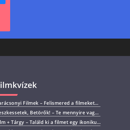
ilmkvízek
arácsonyi Filmek – Felismered a filmeket
gyetlen jelenetből?
eszkessetek, Betörők! – Te mennyire vagy
evin kalandjainak ismerője?
ilm + Tárgy – Találd ki a filmet egy ikonikus
árgy alapján!