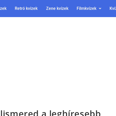
ízek
Retró kvízek
Zene kvízek
Filmkvízek
Kví
elismered a leghíresebb