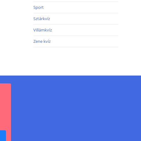
Sport
Sztárkvíz
Villámkvíz
Zene kvíz