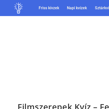
Friss kívzek
Napi kvízek
Sztárkv
Filmszerepek Kvíz – F