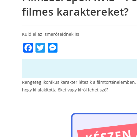
filmes karaktereket?
Küld el az ismerőseidnek is!
F
T
M
a
w
e
c
itt
ss
e
er
e
Rengeteg ikonikus karakter létezik a filmtörténelemben,
b
n
hogy ki alakította őket vagy kiről lehet szó?
o
g
o
er
k