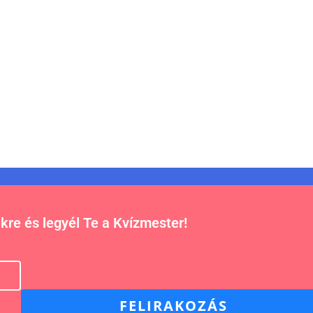
nkre és legyél Te a Kvízmester!
FELIRAKOZÁS