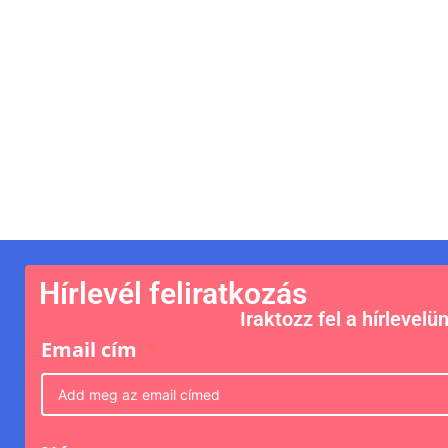
Hírlevél feliratkozás
Iraktozz fel a hírlevelü
Email cím