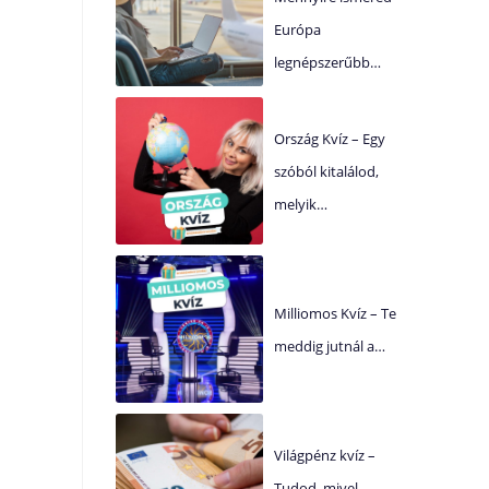
Európa
legnépszerűbb…
Ország Kvíz – Egy
szóból kitalálod,
melyik…
Milliomos Kvíz – Te
meddig jutnál a…
Világpénz kvíz –
Tudod, mivel