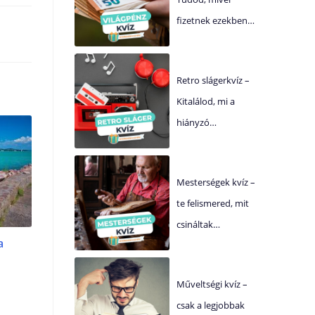
fizetnek ezekben…
Retro slágerkvíz –
Kitalálod, mi a
hiányzó…
Mesterségek kvíz –
te felismered, mit
csináltak…
a
Műveltségi kvíz –
csak a legjobbak