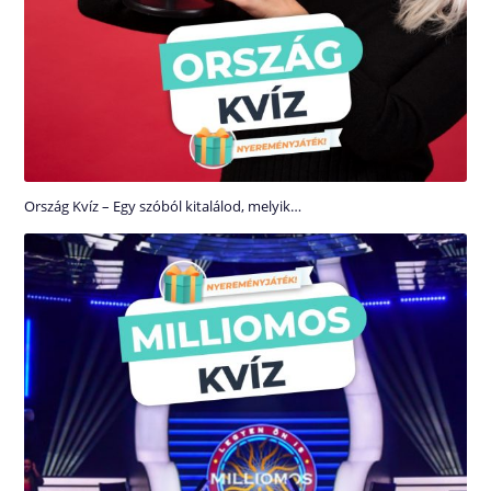
Ország Kvíz – Egy szóból kitalálod, melyik…