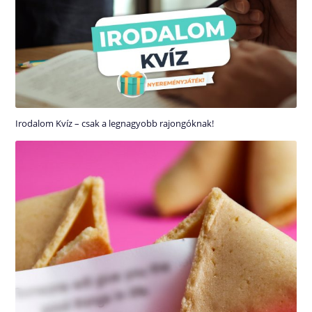
Irodalom Kvíz – csak a legnagyobb rajongóknak!