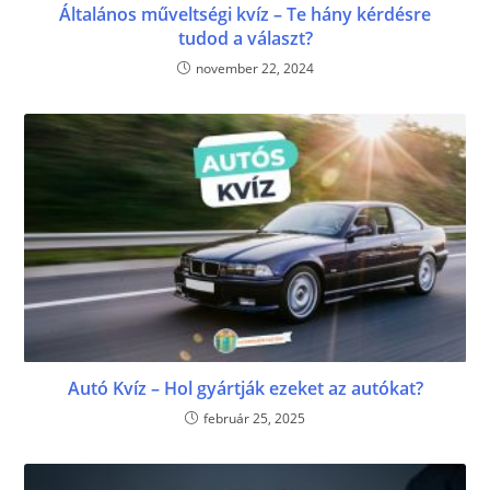
Általános műveltségi kvíz – Te hány kérdésre
tudod a választ?
november 22, 2024
Autó Kvíz – Hol gyártják ezeket az autókat?
február 25, 2025