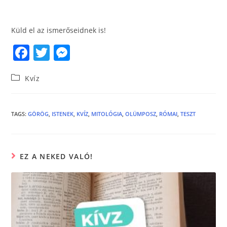
Küld el az ismerőseidnek is!
F
T
M
a
w
e
Kvíz
c
itt
ss
e
er
e
b
n
TAGS
:
GÖRÖG
,
ISTENEK
,
KVÍZ
,
MITOLÓGIA
,
OLÜMPOSZ
,
RÓMAI
,
TESZT
o
g
o
er
EZ A NEKED VALÓ!
k