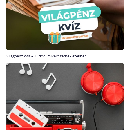
Világpénz kvíz – Tudod, mivel fizetnek ezekben…