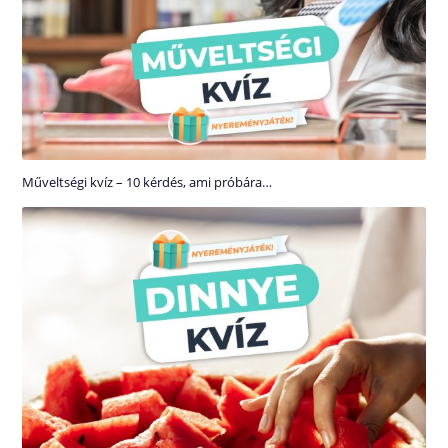
Műveltségi kvíz – 10 kérdés, ami próbára…