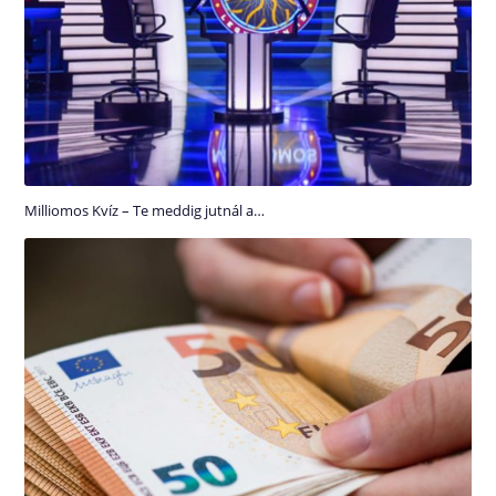
Milliomos Kvíz – Te meddig jutnál a…