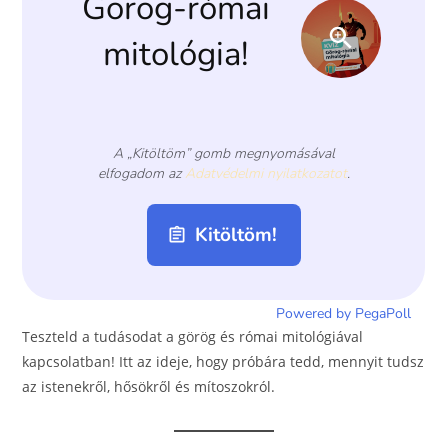
k
Teszteld a tudásodat a görög és római mitológiával
kapcsolatban! Itt az ideje, hogy próbára tedd, mennyit tudsz
az istenekről, hősökről és mítoszokról.