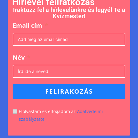
Hírlevél feliratkozás
Iraktozz fel a hírlevelünkre és legyél Te a
Kvízmester!
Email cím
Név
FELIRAKOZÁS
Elolvastam és elfogadom az
Adatvédelmi
szabályzatot