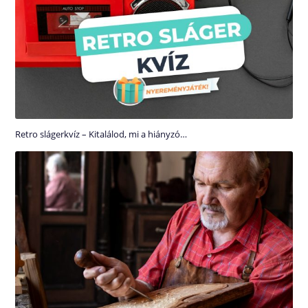
Retro slágerkvíz – Kitalálod, mi a hiányzó…