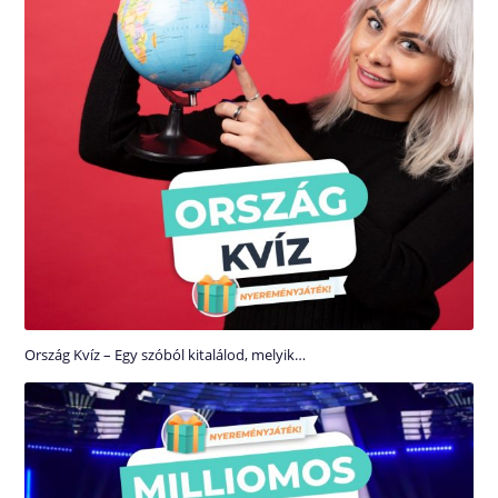
Ország Kvíz – Egy szóból kitalálod, melyik…