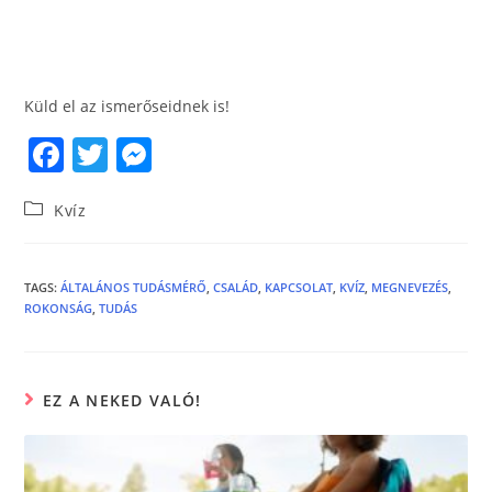
Küld el az ismerőseidnek is!
F
T
M
a
w
e
Kvíz
c
itt
ss
e
er
e
b
n
TAGS
:
ÁLTALÁNOS TUDÁSMÉRŐ
,
CSALÁD
,
KAPCSOLAT
,
KVÍZ
,
MEGNEVEZÉS
,
ROKONSÁG
,
TUDÁS
o
g
o
er
k
EZ A NEKED VALÓ!