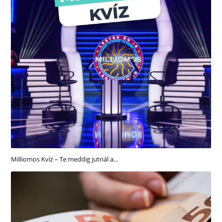
Milliomos Kvíz – Te meddig jutnál a…