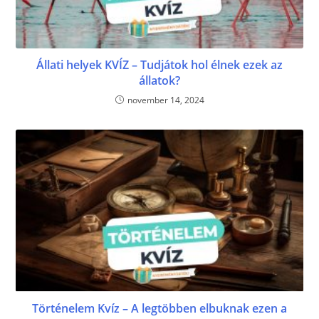
Állati helyek KVÍZ – Tudjátok hol élnek ezek az
állatok?
november 14, 2024
Történelem Kvíz – A legtöbben elbuknak ezen a