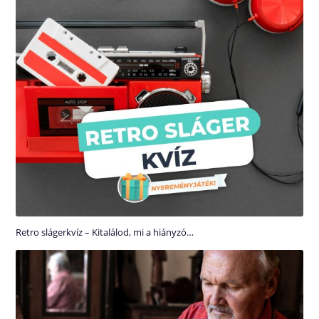
Retro slágerkvíz – Kitalálod, mi a hiányzó…