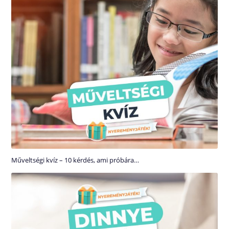
Műveltségi kvíz – 10 kérdés, ami próbára…