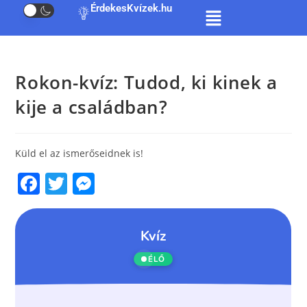
ÉrdekesKvízek.hu
Rokon-kvíz: Tudod, ki kinek a
kije a családban?
Küld el az ismerőseidnek is!
F
T
M
a
w
e
c
itt
ss
e
er
e
b
n
o
g