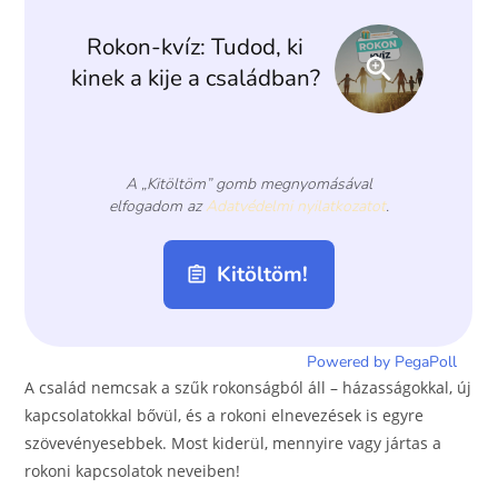
o
er
k
A család nemcsak a szűk rokonságból áll – házasságokkal, új
kapcsolatokkal bővül, és a rokoni elnevezések is egyre
szövevényesebbek. Most kiderül, mennyire vagy jártas a
rokoni kapcsolatok neveiben!