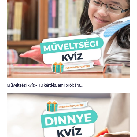
Műveltségi kvíz – 10 kérdés, ami próbára…