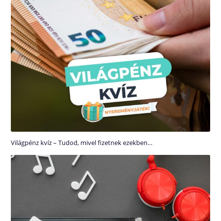
Világpénz kvíz – Tudod, mivel fizetnek ezekben…