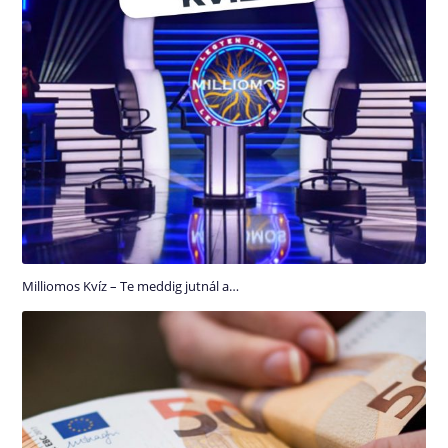
Milliomos Kvíz – Te meddig jutnál a…