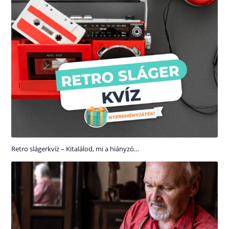
Retro slágerkvíz – Kitalálod, mi a hiányzó…