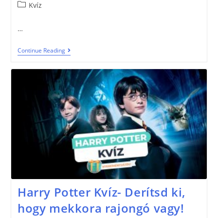
Kvíz
…
Continue Reading
Harry Potter Kvíz- Derítsd ki,
hogy mekkora rajongó vagy!