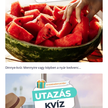
Dinnye-kvíz: Mennyire vagy képben a nyár kedvenc…