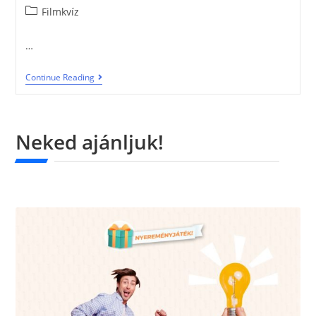
Filmkvíz
…
Continue Reading
Neked ajánljuk!