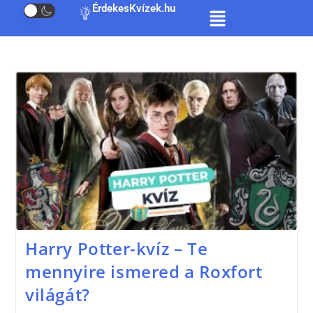
ÉrdekesKvízek.hu
Harry Potter-kvíz – Te
mennyire ismered a Roxfort
világát?