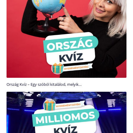
Ország Kvíz – Egy szóból kitalálod, melyik…