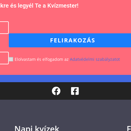
nkre és legyél Te a Kvízmester!
FELIRAKOZÁS
Elolvastam és elfogadom az
Adatvédelmi szabályzatot
Napi kvízek
F