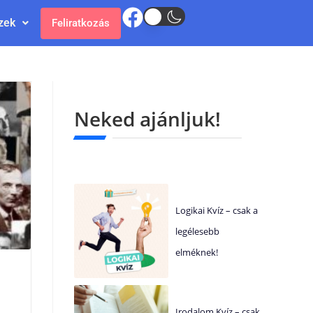
zek
Feliratkozás
Neked ajánljuk!
Logikai Kvíz – csak a
legélesebb
elméknek!
Irodalom Kvíz – csak