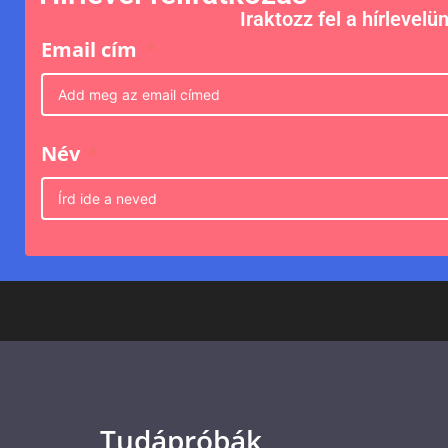
Iraktozz fel a hírlevelü
Email cím
Név
Tudápróbák