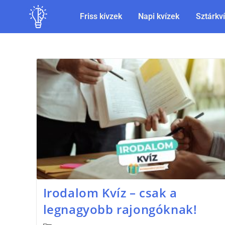
Friss kívzek
Napi kvízek
Sztárkv
Irodalom Kvíz – csak a
legnagyobb rajongóknak!