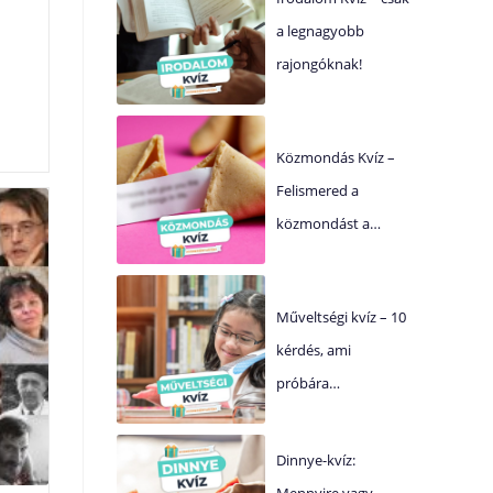
a legnagyobb
rajongóknak!
Közmondás Kvíz –
Felismered a
közmondást a…
Műveltségi kvíz – 10
kérdés, ami
próbára…
Dinnye-kvíz:
Mennyire vagy