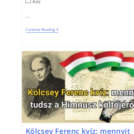
Kvíz
…
Continue Reading
Kölcsey Ferenc kvíz: mennyit