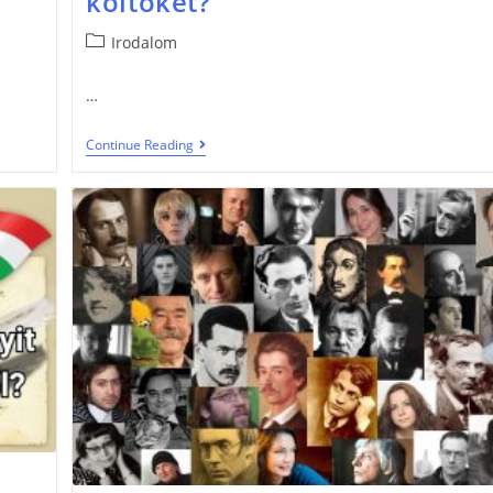
költőket?
Irodalom
…
Continue Reading