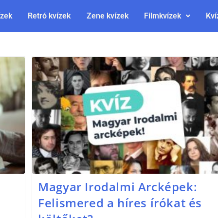
ízek
Retró kvízek
Zene kvízek
Filmkvízek
Kví
Magyar Irodalmi Arcképek:
Felismered a híres írókat és