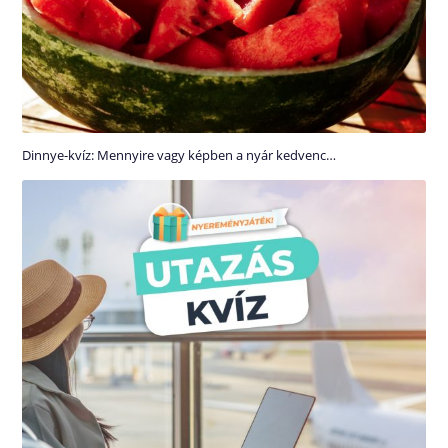
Dinnye-kvíz: Mennyire vagy képben a nyár kedvenc…