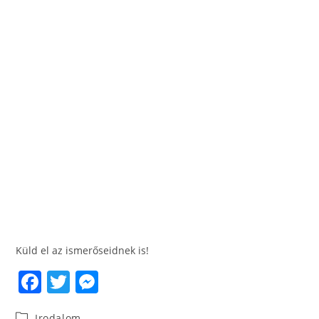
Küld el az ismerőseidnek is!
F
T
M
a
w
e
Irodalom