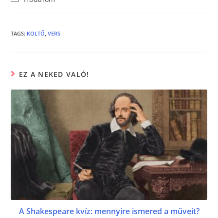
c
itt
ss
e
er
e
b
n
TAGS
:
KÖLTŐ
,
VERS
o
g
o
er
EZ A NEKED VALÓ!
k
A Shakespeare kvíz: mennyire ismered a műveit?