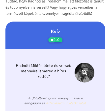
o
g
Tudtad, hogy Radnóti az irodalom mellett filozófiát is tanult,
és több nyelven is verselt? Vagy hogy egyes verseiben a
o
er
természeti képek és a személyes tragédia ötvöződik?
k