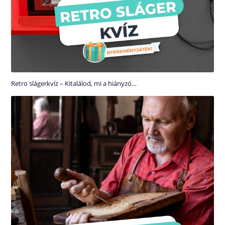
Retro slágerkvíz – Kitalálod, mi a hiányzó…