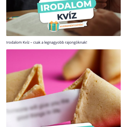
Irodalom Kvíz – csak a legnagyobb rajongóknak!