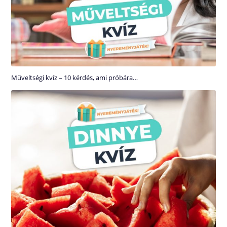
Műveltségi kvíz – 10 kérdés, ami próbára…