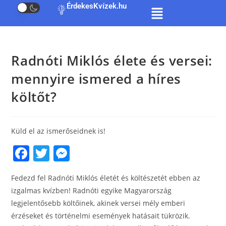
ÉrdekesKvízek.hu
Radnóti Miklós élete és versei:
mennyire ismered a híres
költőt?
Küld el az ismerőseidnek is!
F
T
M
a
w
e
Fedezd fel Radnóti Miklós életét és költészetét ebben az
c
itt
ss
izgalmas kvízben! Radnóti egyike Magyarország
e
er
e
legjelentősebb költőinek, akinek versei mély emberi
b
n
érzéseket és történelmi események hatásait tükrözik.