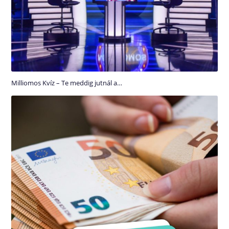
Milliomos Kvíz – Te meddig jutnál a…