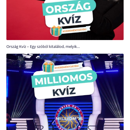
Ország Kvíz – Egy szóból kitalálod, melyik…