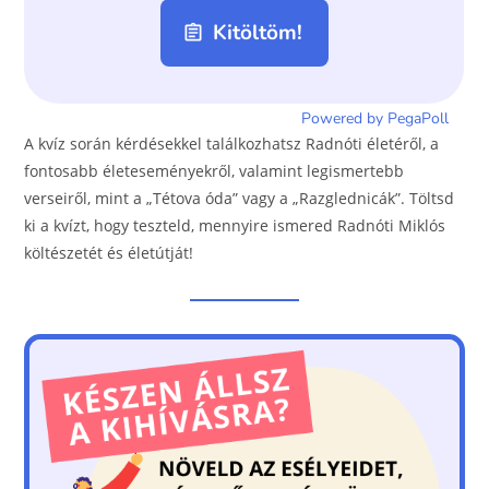
A kvíz során kérdésekkel találkozhatsz Radnóti életéről, a
fontosabb életeseményekről, valamint legismertebb
verseiről, mint a „Tétova óda” vagy a „Razglednicák”. Töltsd
ki a kvízt, hogy teszteld, mennyire ismered Radnóti Miklós
költészetét és életútját!