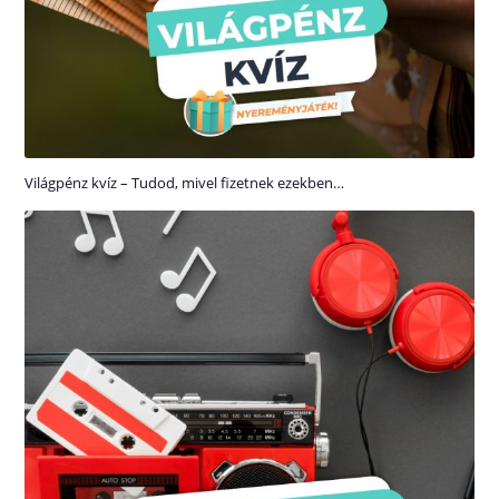
Világpénz kvíz – Tudod, mivel fizetnek ezekben…