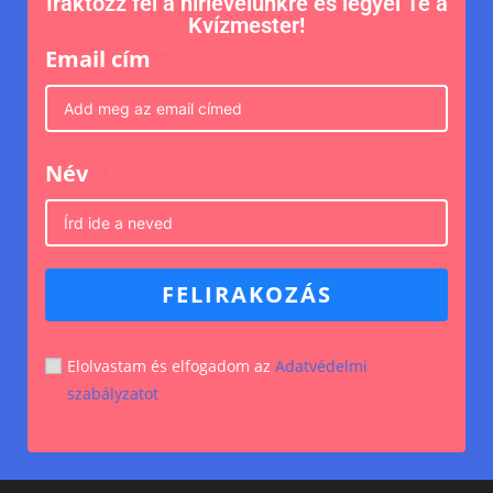
Iraktozz fel a hírlevelünkre és legyél Te a
Kvízmester!
Email cím
Név
FELIRAKOZÁS
Elolvastam és elfogadom az
Adatvédelmi
szabályzatot