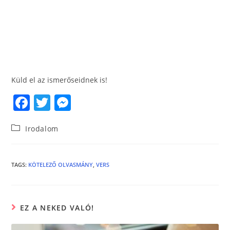
Küld el az ismerőseidnek is!
F
T
M
a
w
e
Irodalom
c
itt
ss
e
er
e
b
n
TAGS
:
KÖTELEZŐ OLVASMÁNY
,
VERS
o
g
o
er
EZ A NEKED VALÓ!
k