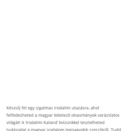
o
g
o
er
k
Készülj fel egy izgalmas irodalmi utazásra, ahol
felfedezheted a magyar kötelező olvasmányok varázslatos
világát! A ‘Irodalmi Kaland’ kvízünkkel tesztelheted
tudásodat a magyar irodalom legnagyobb szerzőiről. Tudd