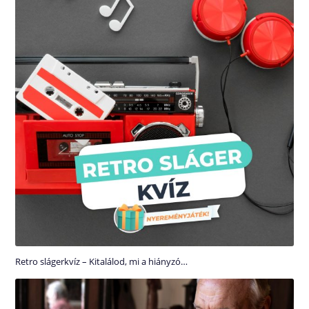
Retro slágerkvíz – Kitalálod, mi a hiányzó…