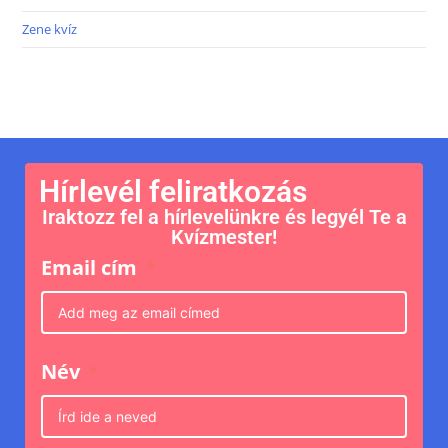
Zene kvíz
Hírlevél feliratkozás
Iraktozz fel a hírlevelünkre és legyél Te a
Kvízmester!
Email cím
Név