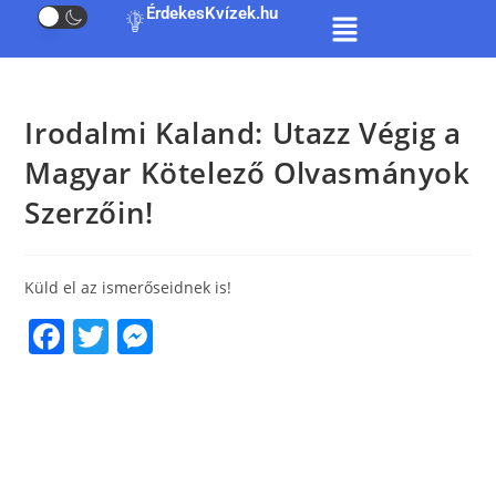
ÉrdekesKvízek.hu
Irodalmi Kaland: Utazz Végig a
Magyar Kötelező Olvasmányok
Szerzőin!
Küld el az ismerőseidnek is!
F
T
M
a
w
e
c
itt
ss
e
er
e
b
n