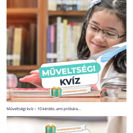
Műveltségi kvíz – 10 kérdés, ami próbára…