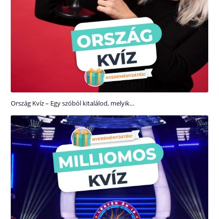
Ország Kvíz – Egy szóból kitalálod, melyik…