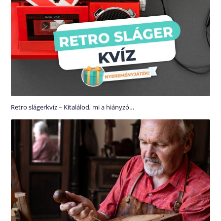
Retro slágerkvíz – Kitalálod, mi a hiányzó…