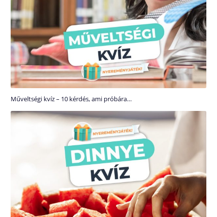
Műveltségi kvíz – 10 kérdés, ami próbára…