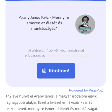
o
g
o
er
k
142 éve hunyt el Arany János, a magyar irodalom egyik
legnagyobb alakja. Ezzel a kvízzel emlékezünk rá, és
tesztelheted, mennyire ismered életét és munkásságát.