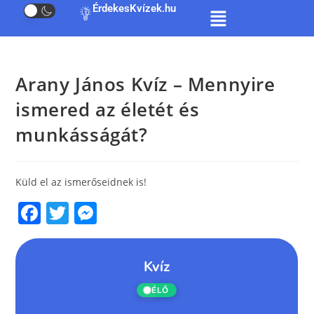
ÉrdekesKvízek.hu
Arany János Kvíz – Mennyire
ismered az életét és
munkásságát?
Küld el az ismerőseidnek is!
F
T
M
a
w
e
c
itt
ss
e
er
e
b
n