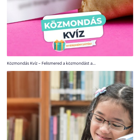
Közmondás Kvíz – Felismered a közmondást a…