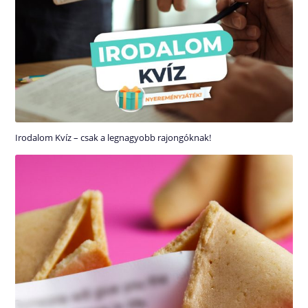
Irodalom Kvíz – csak a legnagyobb rajongóknak!