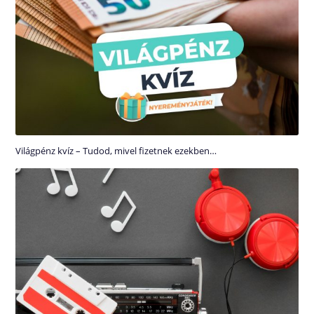
Világpénz kvíz – Tudod, mivel fizetnek ezekben…