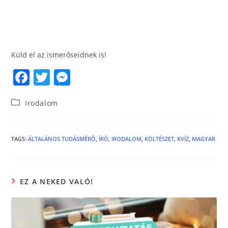
Küld el az ismerőseidnek is!
F
T
M
a
w
e
Irodalom
c
itt
ss
e
er
e
b
n
TAGS
:
ÁLTALÁNOS TUDÁSMÉRŐ
,
ÍRÓ
,
IRODALOM
,
KÖLTÉSZET
,
KVÍZ
,
MAGYAR
o
g
o
er
EZ A NEKED VALÓ!
k