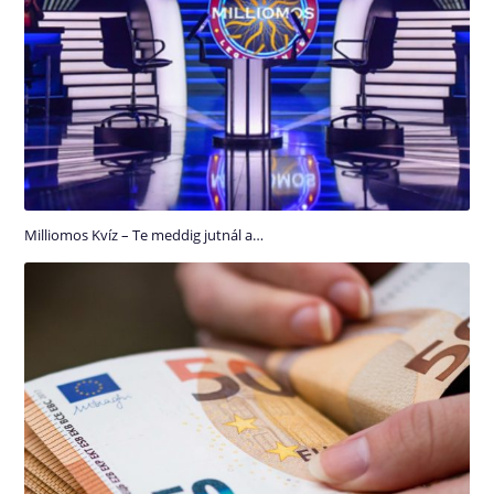
Milliomos Kvíz – Te meddig jutnál a…