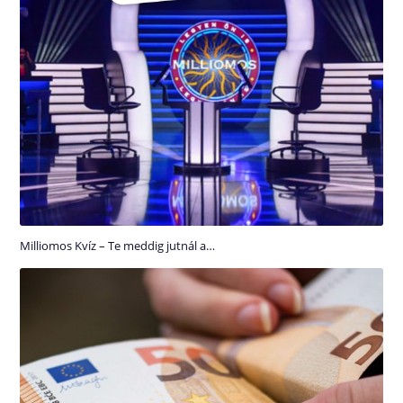
Milliomos Kvíz – Te meddig jutnál a…