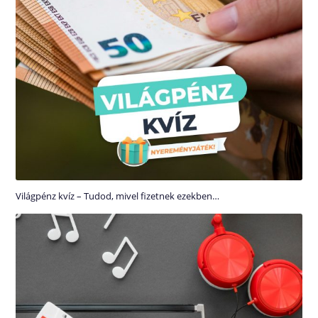
Világpénz kvíz – Tudod, mivel fizetnek ezekben…