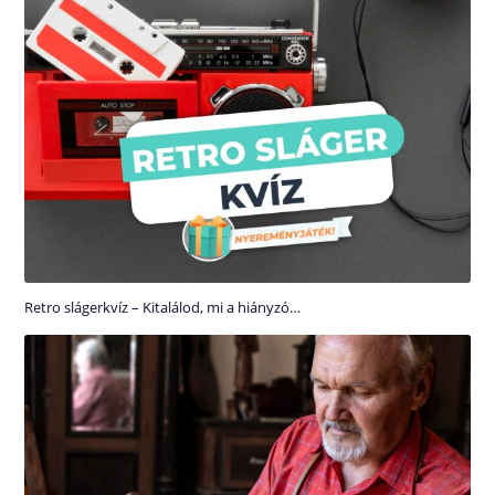
Retro slágerkvíz – Kitalálod, mi a hiányzó…