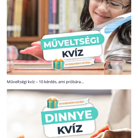
Műveltségi kvíz – 10 kérdés, ami próbára…