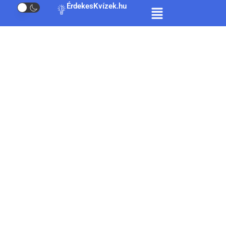
ÉrdekesKvízek.hu