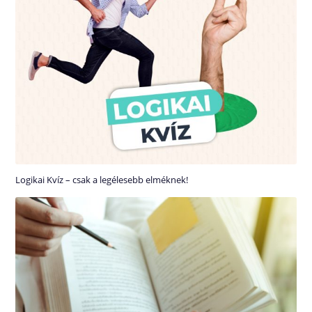
Logikai Kvíz – csak a legélesebb elméknek!