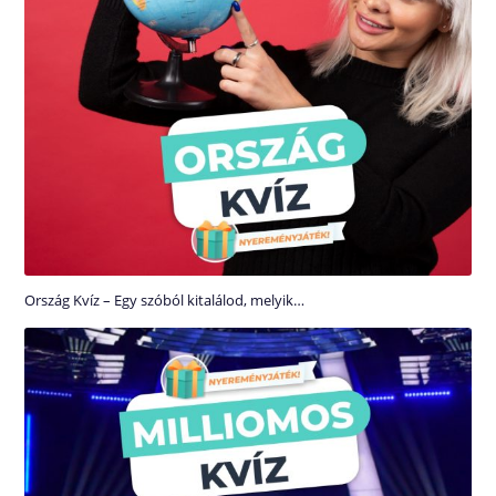
Ország Kvíz – Egy szóból kitalálod, melyik…