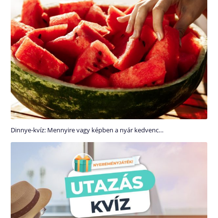
Dinnye-kvíz: Mennyire vagy képben a nyár kedvenc…