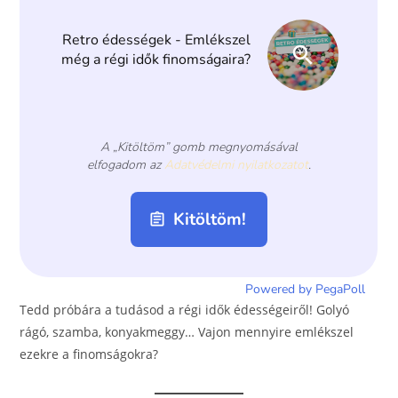
o
er
k
Tedd próbára a tudásod a régi idők édességeiről! Golyó
rágó, szamba, konyakmeggy… Vajon mennyire emlékszel
ezekre a finomságokra?