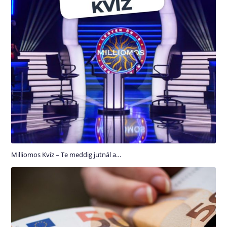
Milliomos Kvíz – Te meddig jutnál a…