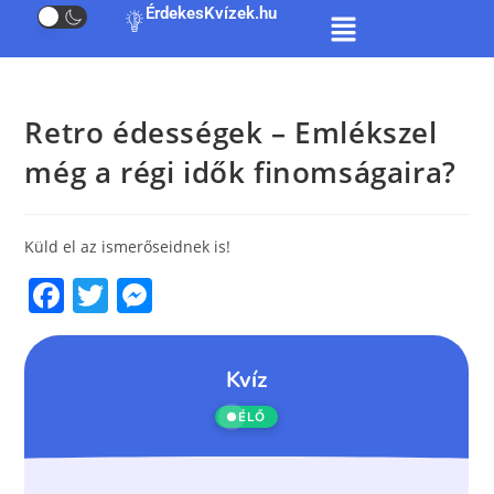
ÉrdekesKvízek.hu
Retro édességek – Emlékszel
még a régi idők finomságaira?
Küld el az ismerőseidnek is!
F
T
M
a
w
e
c
itt
ss
e
er
e
b
n
o
g