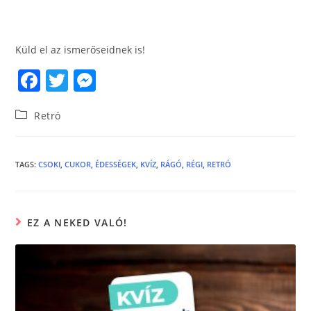
Küld el az ismerőseidnek is!
F
T
M
a
w
e
Retró
c
itt
ss
e
er
e
b
n
TAGS
:
CSOKI
,
CUKOR
,
ÉDESSÉGEK
,
KVÍZ
,
RÁGÓ
,
RÉGI
,
RETRÓ
o
g
o
er
EZ A NEKED VALÓ!
k