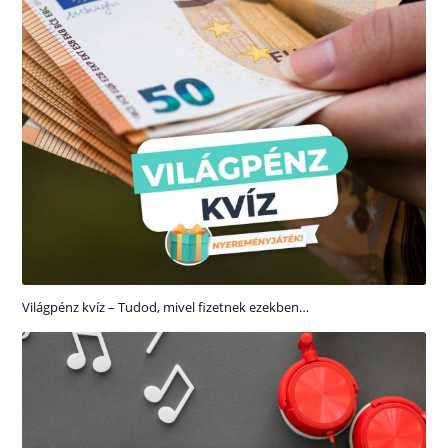
Világpénz kvíz – Tudod, mivel fizetnek ezekben…