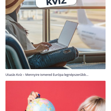
Utazás Kvíz – Mennyire ismered Európa legnépszerűbb…