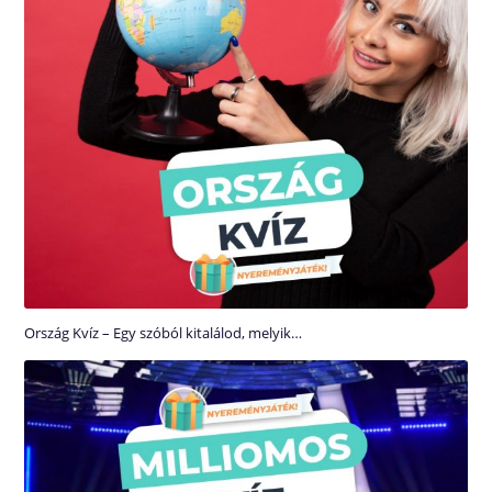
Ország Kvíz – Egy szóból kitalálod, melyik…