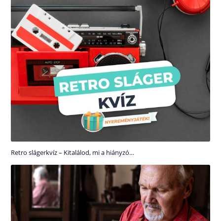
Retro slágerkvíz – Kitalálod, mi a hiányzó…