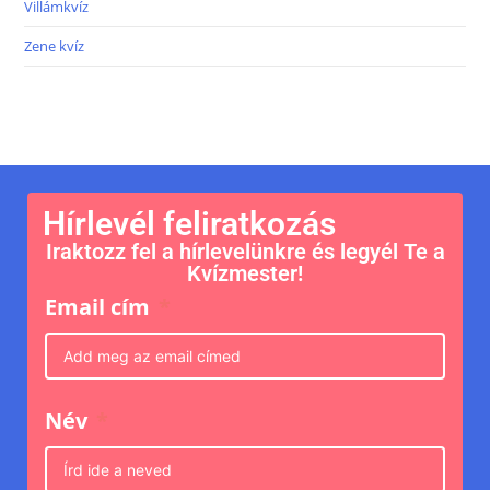
Villámkvíz
Zene kvíz
Hírlevél feliratkozás
Iraktozz fel a hírlevelünkre és legyél Te a
Kvízmester!
Email cím
Név