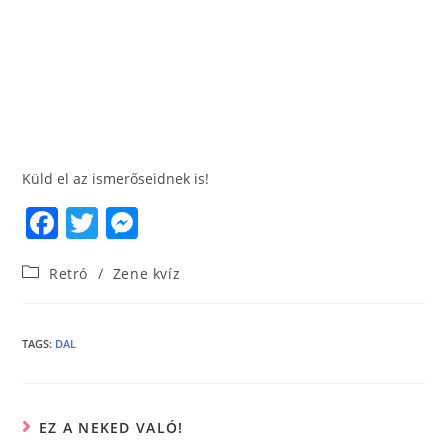
Küld el az ismerőseidnek is!
F
T
M
a
w
e
Retró
/
Zene kvíz
c
itt
ss
e
er
e
b
n
TAGS
:
DAL
o
g
o
er
EZ A NEKED VALÓ!
k