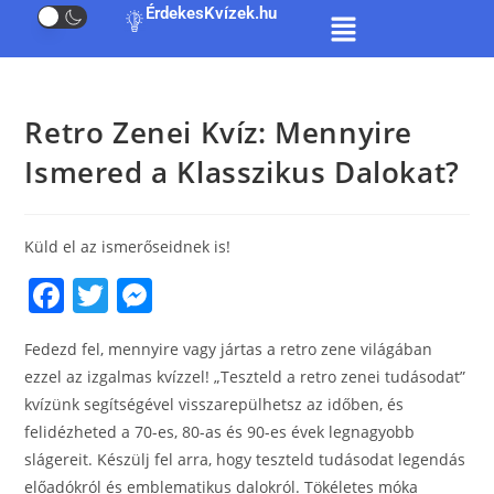
ÉrdekesKvízek.hu
Retro Zenei Kvíz: Mennyire
Ismered a Klasszikus Dalokat?
Küld el az ismerőseidnek is!
F
T
M
a
w
e
Fedezd fel, mennyire vagy jártas a retro zene világában
c
itt
ss
ezzel az izgalmas kvízzel! „Teszteld a retro zenei tudásodat”
e
er
e
kvízünk segítségével visszarepülhetsz az időben, és
b
n
felidézheted a 70-es, 80-as és 90-es évek legnagyobb
o
g
slágereit. Készülj fel arra, hogy teszteld tudásodat legendás
előadókról és emblematikus dalokról. Tökéletes móka