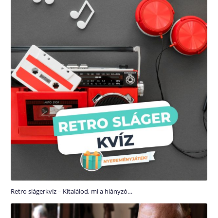
Retro slágerkvíz – Kitalálod, mi a hiányzó…