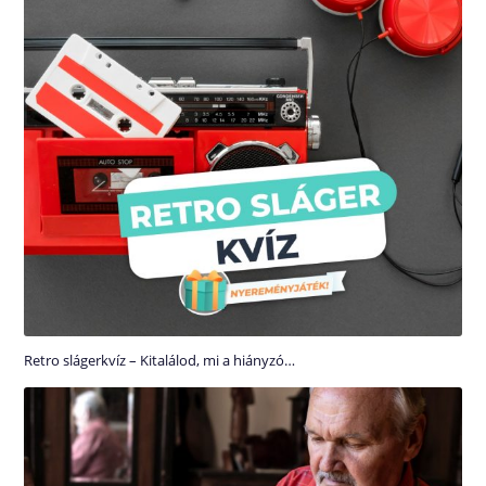
Retro slágerkvíz – Kitalálod, mi a hiányzó…