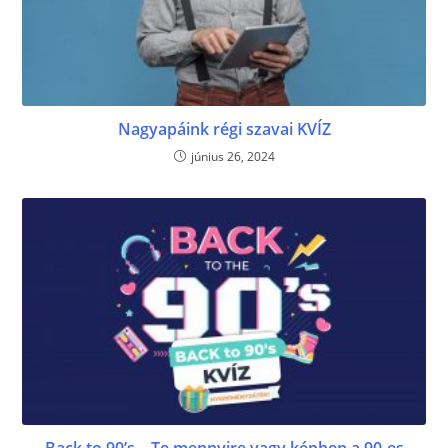
Nagyapáink régi szavai KVÍZ
június 26, 2024