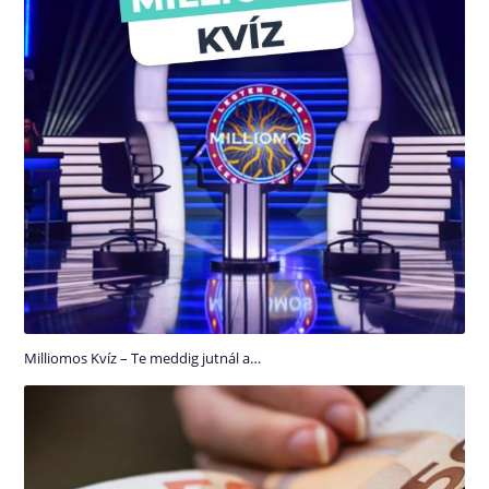
Milliomos Kvíz – Te meddig jutnál a…