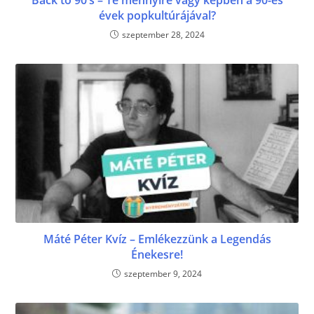
Back to 90’s – Te mennyire vagy képben a 90-es
évek popkultúrájával?
szeptember 28, 2024
Máté Péter Kvíz – Emlékezzünk a Legendás
Énekesre!
szeptember 9, 2024