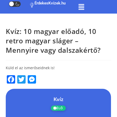
ÉrdekesKvízek.hu
Kvíz: 10 magyar előadó, 10
retro magyar sláger –
Mennyire vagy dalszakértő?
Küld el az ismerőseidnek is!
F
T
M
a
w
e
c
itt
ss
e
er
e
b
n