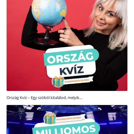
Ország Kvíz – Egy szóból kitalálod, melyik…