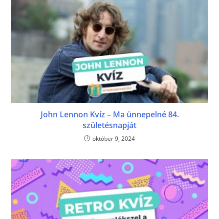
John Lennon Kvíz – Ma ünnepelné 84.
születésnapját
október 9, 2024