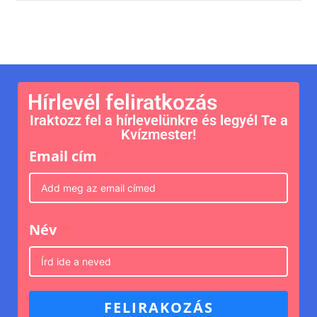
Hírlevél feliratkozás
Iraktozz fel a hírlevelünkre és legyél Te a
Kvízmester!
Email cím
Név
FELIRAKOZÁS