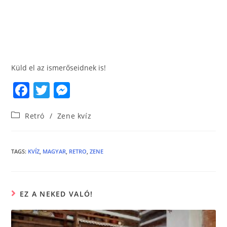
Küld el az ismerőseidnek is!
F
T
M
a
w
e
Retró
/
Zene kvíz
c
itt
ss
e
er
e
b
n
TAGS
:
KVÍZ
,
MAGYAR
,
RETRO
,
ZENE
o
g
o
er
EZ A NEKED VALÓ!
k