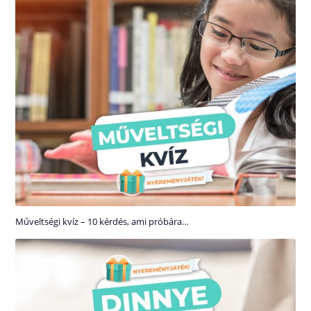
Műveltségi kvíz – 10 kérdés, ami próbára…