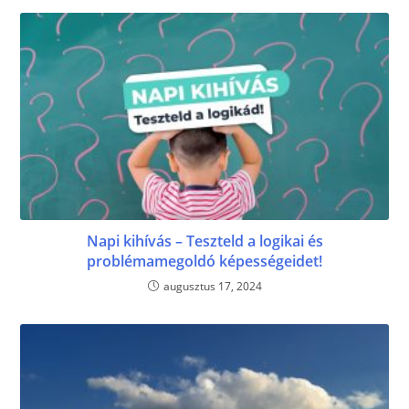
Napi kihívás – Teszteld a logikai és
problémamegoldó képességeidet!
augusztus 17, 2024