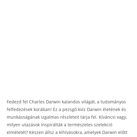
o
er
k
Fedezd fel Charles Darwin kalandos világát, a tudományos
felfedezések korában! Ez a pezsgő kvíz Darwin életének és
munkásságának izgalmas részleteit tárja fel. Kíváncsi vagy,
milyen utazások inspirálták a természetes szelekció
elméletét? Készen állsz a kihívásokra, amelyek Darwin előtt