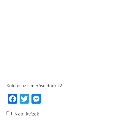
Küld el az ismerőseidnek is!
F
T
M
a
w
e
Napi kvízek
c
itt
ss
e
er
e