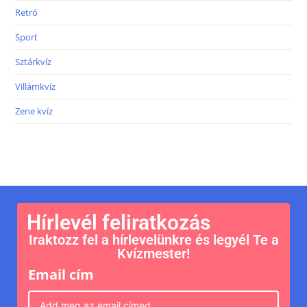
Retró
Sport
Sztárkvíz
Villámkvíz
Zene kvíz
Hírlevél feliratkozás
Iraktozz fel a hírlevelünkre és legyél Te a
Kvízmester!
Email cím