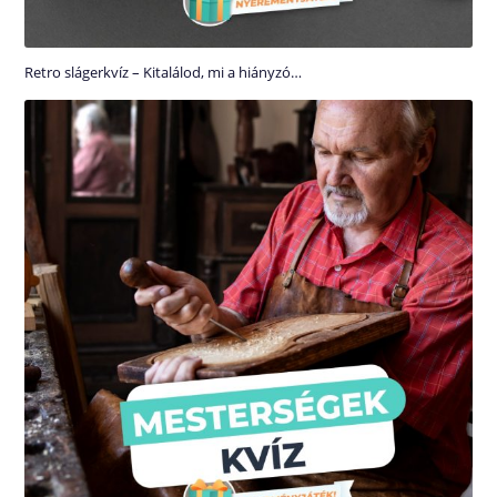
Retro slágerkvíz – Kitalálod, mi a hiányzó…