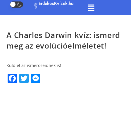
ÉrdekesKvízek.hu
A Charles Darwin kvíz: ismerd
meg az evolúcióelméletet!
Küld el az ismerőseidnek is!
F
T
M
a
w
e
c
itt
ss
e
er
e
b
n
o
g