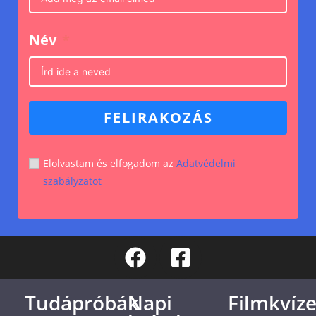
Név
FELIRAKOZÁS
Elolvastam és elfogadom az
Adatvédelmi
szabályzatot
Tudápróbák
Napi
Filmkvíz