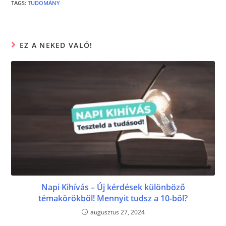
b
n
TAGS
:
TUDOMÁNY
o
g
o
er
EZ A NEKED VALÓ!
k
Napi Kihívás – Új kérdések különböző
témakörökből! Mennyit tudsz a 10-ből?
augusztus 27, 2024