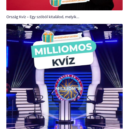
Ország Kvíz – Egy szóból kitalálod, melyik…