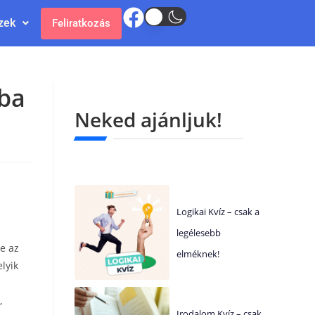
zek
Feliratkozás
iba
Neked ajánljuk!
Logikai Kvíz – csak a
legélesebb
e az
elméknek!
lyik
,
Irodalom Kvíz – csak