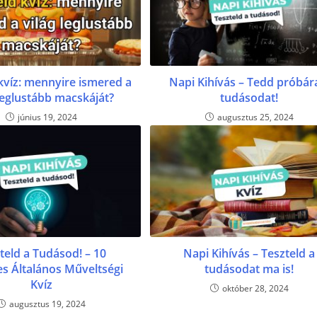
 kvíz: mennyire ismered a
Napi Kihívás – Tedd próbár
 leglustább macskáját?
tudásodat!
június 19, 2024
augusztus 25, 2024
teld a Tudásod! – 10
Napi Kihívás – Teszteld a
s Általános Műveltségi
tudásodat ma is!
Kvíz
október 28, 2024
augusztus 19, 2024