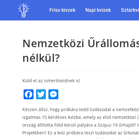
Friss kívzek
Napi kvízek
Sztárkv
Nemzetközi Űrállomás
nélkül?
Küld el az ismerőseidnek is!
F
T
M
a
w
e
Készen állsz, hogy próbára tedd tudásodat a nemzetközi
c
itt
ss
izgalmas 15 kérdéses kvízbe, amely az első nemzetközi űr
e
er
e
ország állította Föld körüli pályára a Szojuz-19 űrhajót?
b
n
Projektben? Ez a kvíz próbára teszi tudásodat az űrkuta