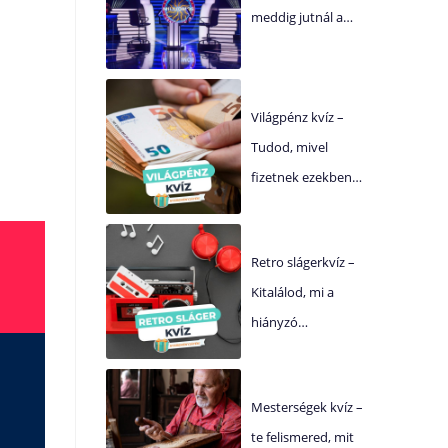
meddig jutnál a…
Világpénz kvíz –
Tudod, mivel
fizetnek ezekben…
Retro slágerkvíz –
Kitalálod, mi a
hiányzó…
Mesterségek kvíz –
te felismered, mit