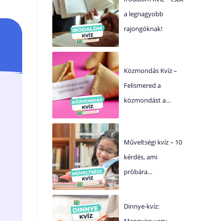
a legnagyobb
rajongóknak!
Közmondás Kvíz –
Felismered a
közmondást a…
Műveltségi kvíz – 10
kérdés, ami
próbára…
Dinnye-kvíz:
Mennyire vagy