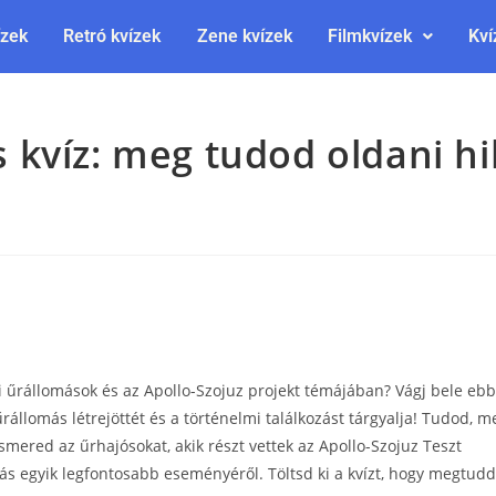
ízek
Retró kvízek
Zene kvízek
Filmkvízek
Kví
 kvíz: meg tudod oldani h
 űrállomások és az Apollo-Szojuz projekt témájában? Vágj bele ebb
állomás létrejöttét és a történelmi találkozást tárgyalja! Tudod, me
 Ismered az űrhajósokat, akik részt vettek az Apollo-Szojuz Teszt
tás egyik legfontosabb eseményéről. Töltsd ki a kvízt, hogy megtudd