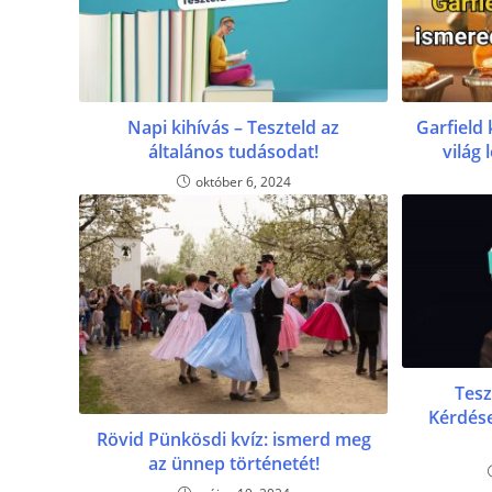
Napi kihívás – Teszteld az
Garfield
általános tudásodat!
világ
október 6, 2024
Tesz
Kérdése
Rövid Pünkösdi kvíz: ismerd meg
az ünnep történetét!