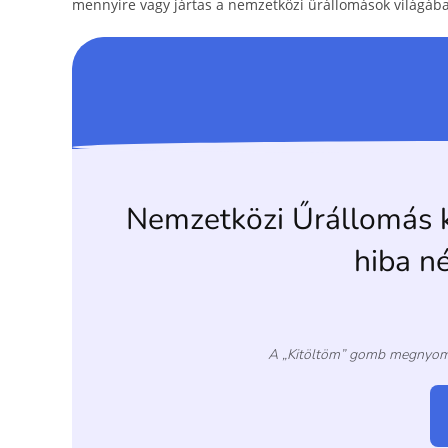
o
g
mennyire vagy jártas a nemzetközi űrállomások világáb
o
er
k