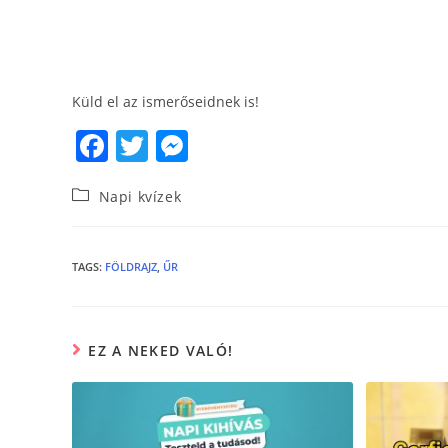
Küld el az ismerőseidnek is!
F
T
M
a
w
e
Napi kvízek
c
itt
ss
e
er
e
b
n
TAGS
:
FÖLDRAJZ
,
ŰR
o
g
o
er
EZ A NEKED VALÓ!
k