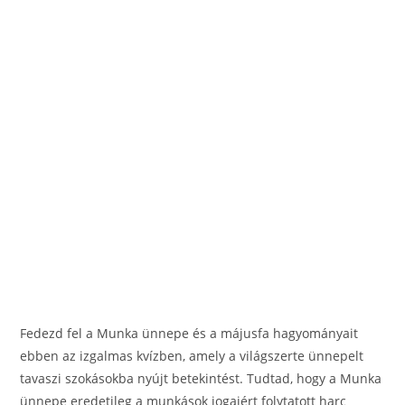
o
g
o
er
k
Fedezd fel a Munka ünnepe és a májusfa hagyományait
ebben az izgalmas kvízben, amely a világszerte ünnepelt
tavaszi szokásokba nyújt betekintést. Tudtad, hogy a Munka
ünnepe eredetileg a munkások jogaiért folytatott harc