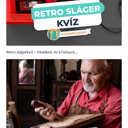
Retro slágerkvíz – Kitalálod, mi a hiányzó…