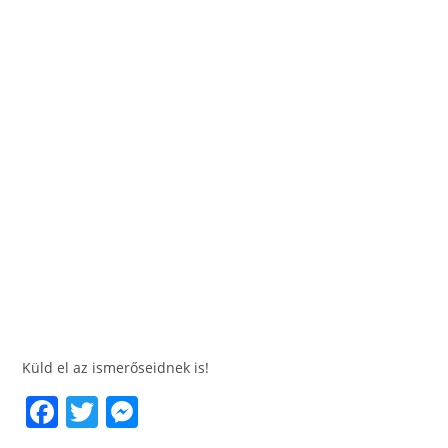
Küld el az ismerőseidnek is!
F
T
M
a
w
e