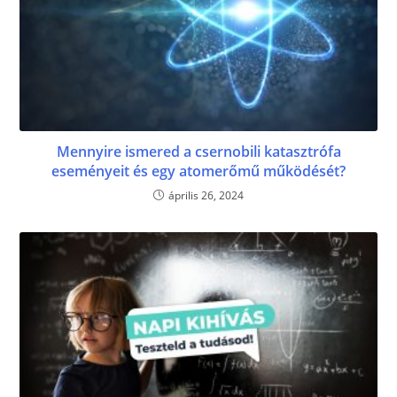
Mennyire ismered a csernobili katasztrófa
eseményeit és egy atomerőmű működését?
április 26, 2024