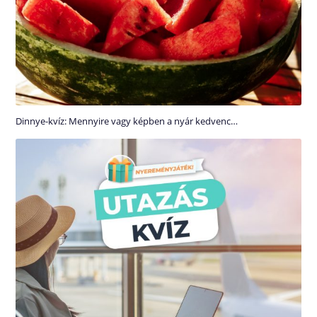
Dinnye-kvíz: Mennyire vagy képben a nyár kedvenc…