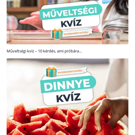
Műveltségi kvíz – 10 kérdés, ami próbára…