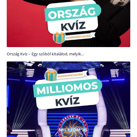
Ország Kvíz – Egy szóból kitalálod, melyik…