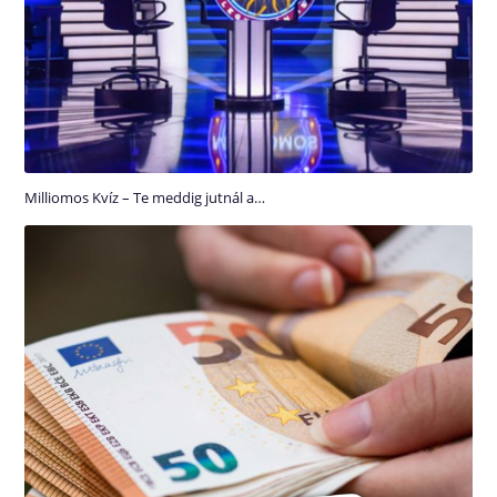
Milliomos Kvíz – Te meddig jutnál a…