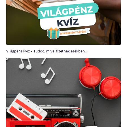
Világpénz kvíz – Tudod, mivel fizetnek ezekben…