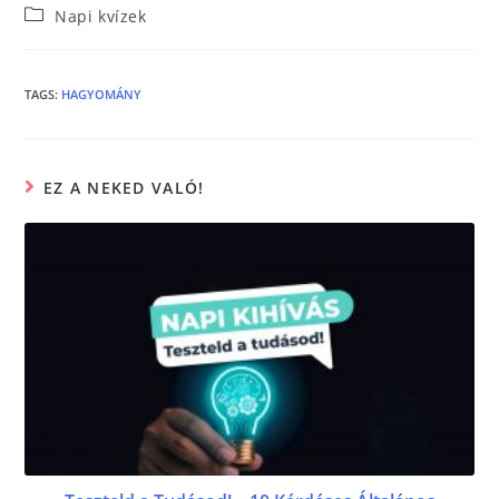
Napi kvízek
c
itt
ss
e
er
e
b
n
TAGS
:
HAGYOMÁNY
o
g
o
er
EZ A NEKED VALÓ!
k