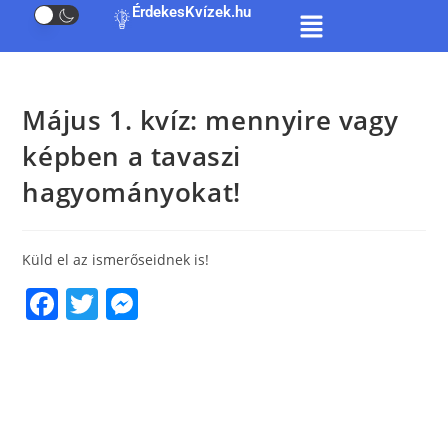
ÉrdekesKvízek.hu
Május 1. kvíz: mennyire vagy
képben a tavaszi
hagyományokat!
Küld el az ismerőseidnek is!
F
T
M
a
w
e
c
itt
ss
e
er
e
b
n