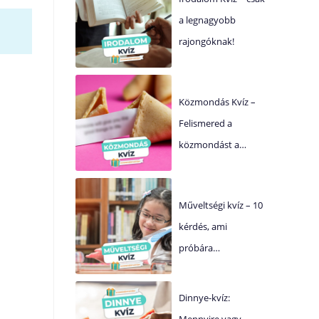
a legnagyobb
rajongóknak!
Közmondás Kvíz –
Felismered a
közmondást a…
Műveltségi kvíz – 10
kérdés, ami
próbára…
Dinnye-kvíz:
Mennyire vagy