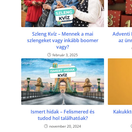
Szleng Kvíz – Mennek a mai
Adventi 
szlengeket vagy inkább boomer
az ün
vagy?
február 3, 2025
Ismert hidak – Felismered és
Kakukkt
tudod hol találhatóak?
november 20, 2024