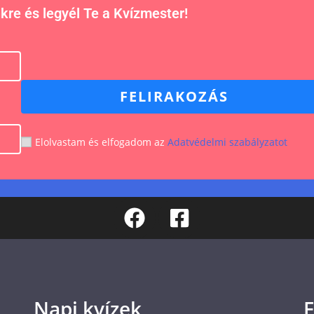
nkre és legyél Te a Kvízmester!
FELIRAKOZÁS
Elolvastam és elfogadom az
Adatvédelmi szabályzatot
Napi kvízek
F