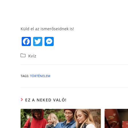
Küld el az ismerőseidnek is!
F
T
M
a
w
e
Kvíz
c
itt
ss
e
er
e
b
n
TAGS
:
TÖRTÉNELEM
o
g
o
er
EZ A NEKED VALÓ!
k