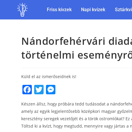
Friss kívzek
Napi kvízek
Sztárkv
Nándorfehérvári diada
történelmi eseményrő
Küld el az ismerőseidnek is!
F
T
M
a
w
e
Készen állsz, hogy próbára tedd tudásodat a nándorfehér
c
itt
ss
amely az egyik legjelentősebb középkori magyar győzelme
e
er
e
keresztény seregek vezetőjét és a török ostromlókat? Ez
b
n
Töltsd ki a kvízt, hogy megtudd, mennyire vagy jártas a 