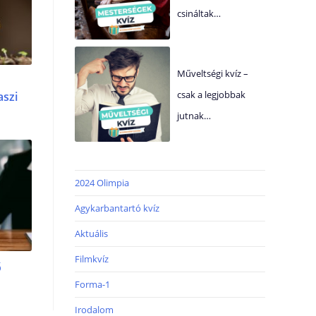
csináltak…
Műveltségi kvíz –
csak a legjobbak
aszi
jutnak…
2024 Olimpia
Agykarbantartó kvíz
Aktuális
Filmkvíz
ő
Forma-1
Irodalom