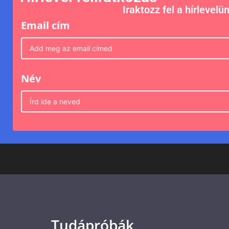
Iraktozz fel a hírlevelü
Email cím
Név
Tudápróbák