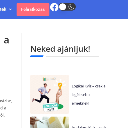
zek
Feliratkozás
 a
Neked ajánljuk!
Logikai Kvíz – csak a
legélesebb
kvízbe,
elméknek!
ed a
ől.
Irodalom Kvíz – csak