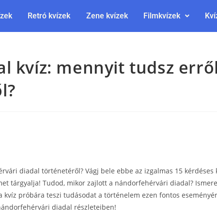
ízek
Retró kvízek
Zene kvízek
Filmkvízek
Kví
l kvíz: mennyit tudsz erről
l?
vári diadal történetéről? Vágj bele ebbe az izgalmas 15 kérdéses 
t tárgyalja! Tudod, mikor zajlott a nándorfehérvári diadal? Ismer
 a kvíz próbára teszi tudásodat a történelem ezen fontos eseményér
nándorfehérvári diadal részleteiben!