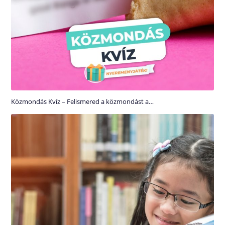
Közmondás Kvíz – Felismered a közmondást a…