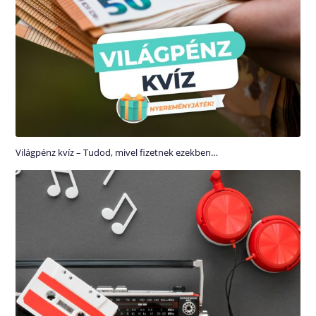
Világpénz kvíz – Tudod, mivel fizetnek ezekben…