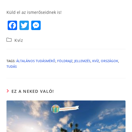
Küld el az ismerőseidnek is!
F
T
M
a
w
e
Kvíz
c
itt
ss
e
er
e
b
n
TAGS
:
ÁLTALÁNOS TUDÁSMÉRŐ
,
FÖLDRAJZ
,
JELLEMZÉS
,
KVÍZ
,
ORSZÁGOK
,
TUDÁS
o
g
o
er
k
EZ A NEKED VALÓ!