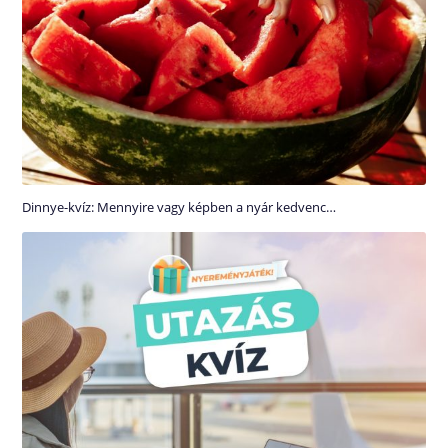
Dinnye-kvíz: Mennyire vagy képben a nyár kedvenc…