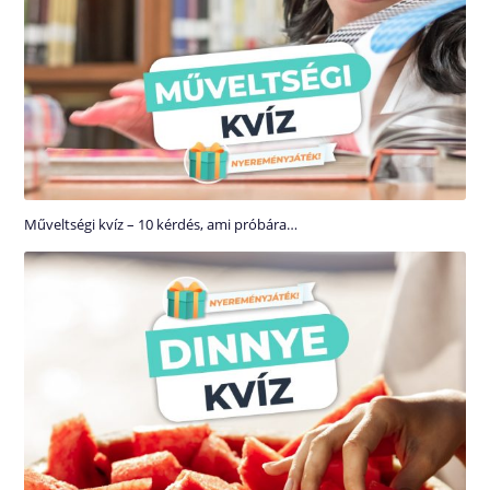
Műveltségi kvíz – 10 kérdés, ami próbára…