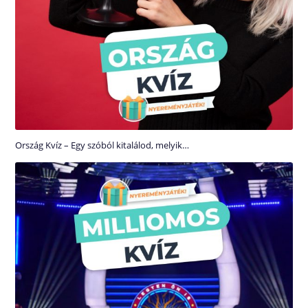
Ország Kvíz – Egy szóból kitalálod, melyik…