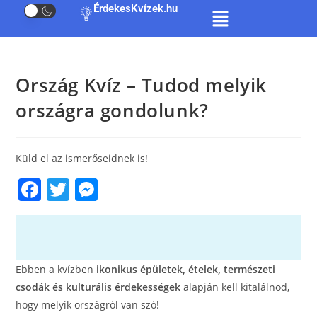
ÉrdekesKvízek.hu
Ország Kvíz – Tudod melyik
országra gondolunk?
Küld el az ismerőseidnek is!
F
T
M
a
w
e
c
itt
ss
e
er
e
Ebben a kvízben
ikonikus épületek, ételek, természeti
b
n
csodák és kulturális érdekességek
alapján kell kitalálnod,
o
g
hogy melyik országról van szó!