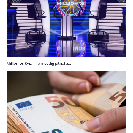
Milliomos Kvíz – Te meddig jutnál a…