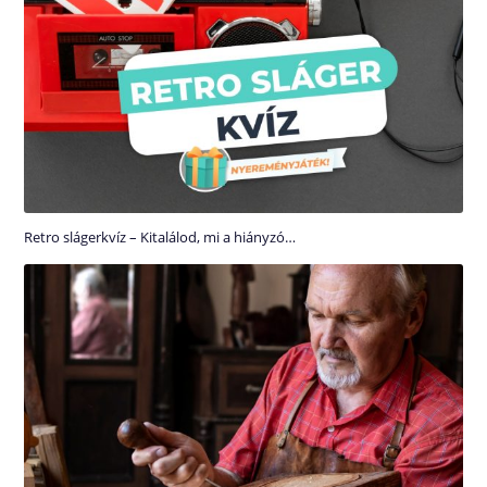
Retro slágerkvíz – Kitalálod, mi a hiányzó…