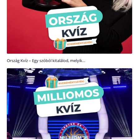
Ország Kvíz – Egy szóból kitalálod, melyik…