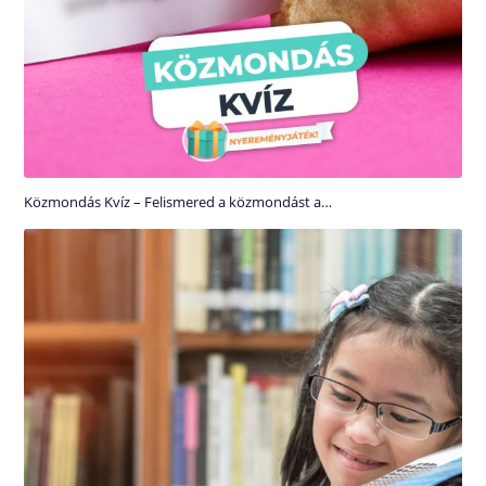
Közmondás Kvíz – Felismered a közmondást a…