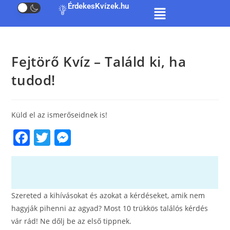
ÉrdekesKvízek.hu
Fejtörő Kvíz – Találd ki, ha
tudod!
Küld el az ismerőseidnek is!
F
T
M
a
w
e
c
itt
ss
e
er
e
Szereted a kihívásokat és azokat a kérdéseket, amik nem
b
n
hagyják pihenni az agyad? Most 10 trükkös találós kérdés
o
g
vár rád! Ne dőlj be az első tippnek.