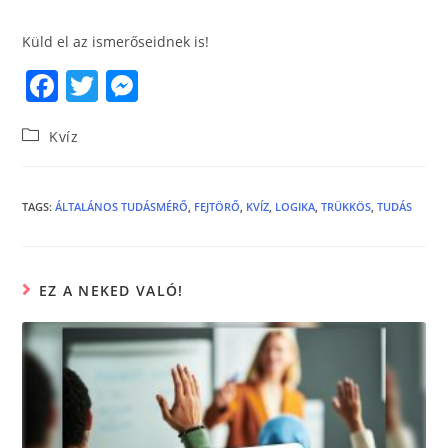
Küld el az ismerőseidnek is!
F
T
M
a
w
e
Kvíz
c
itt
ss
e
er
e
b
n
TAGS
:
ÁLTALÁNOS TUDÁSMÉRŐ
,
FEJTÖRŐ
,
KVÍZ
,
LOGIKA
,
TRÜKKÖS
,
TUDÁS
o
g
o
er
EZ A NEKED VALÓ!
k