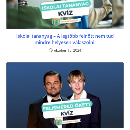
Iskolai tananyag – A legtöbb felnőtt nem tud
mindre helyesen válaszolni!
október 15, 2024