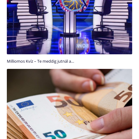
Milliomos Kvíz – Te meddig jutnál a…