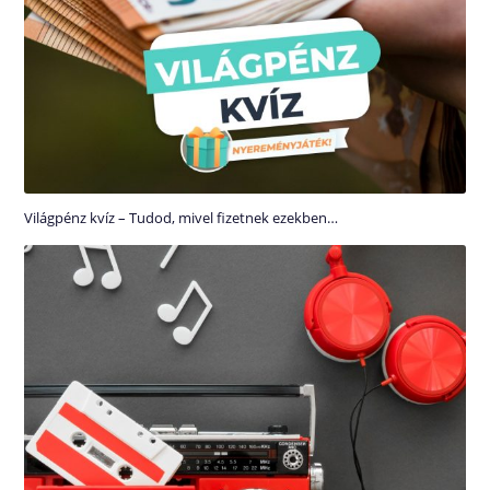
Világpénz kvíz – Tudod, mivel fizetnek ezekben…