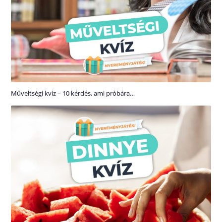
Műveltségi kvíz – 10 kérdés, ami próbára…