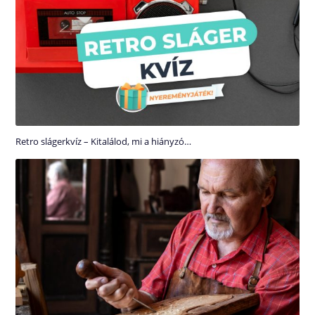
Retro slágerkvíz – Kitalálod, mi a hiányzó…