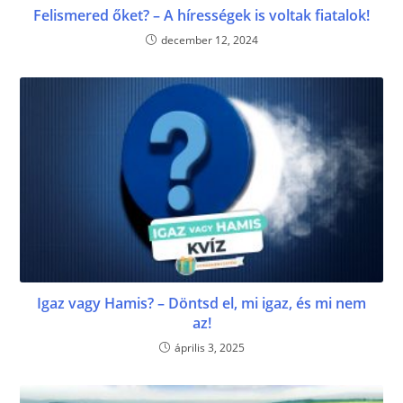
Felismered őket? – A hírességek is voltak fiatalok!
december 12, 2024
Igaz vagy Hamis? – Döntsd el, mi igaz, és mi nem
az!
április 3, 2025