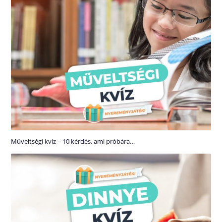
Műveltségi kvíz – 10 kérdés, ami próbára…