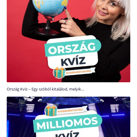
Ország Kvíz – Egy szóból kitalálod, melyik…