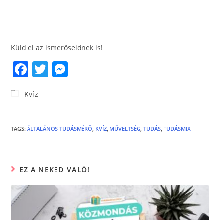
Küld el az ismerőseidnek is!
F
T
M
a
w
e
Kvíz
c
itt
ss
e
er
e
b
n
TAGS
:
ÁLTALÁNOS TUDÁSMÉRŐ
,
KVÍZ
,
MŰVELTSÉG
,
TUDÁS
,
TUDÁSMIX
o
g
o
er
EZ A NEKED VALÓ!
k