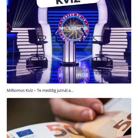
Milliomos Kvíz – Te meddig jutnál a…