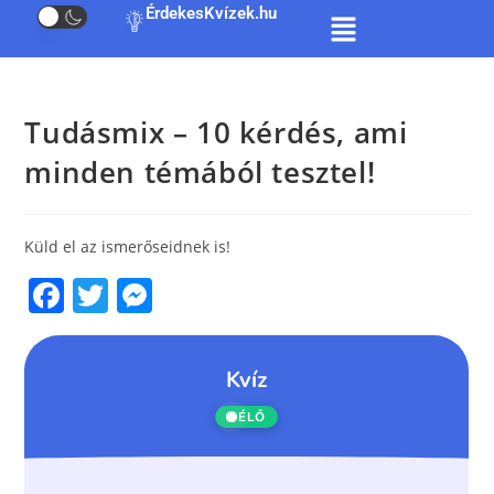
ÉrdekesKvízek.hu
Tudásmix – 10 kérdés, ami
minden témából tesztel!
Küld el az ismerőseidnek is!
F
T
M
a
w
e
c
itt
ss
e
er
e
b
n
o
g