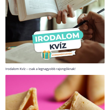
Irodalom Kvíz – csak a legnagyobb rajongóknak!