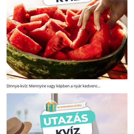
Dinnye-kvíz: Mennyire vagy képben a nyár kedvenc…