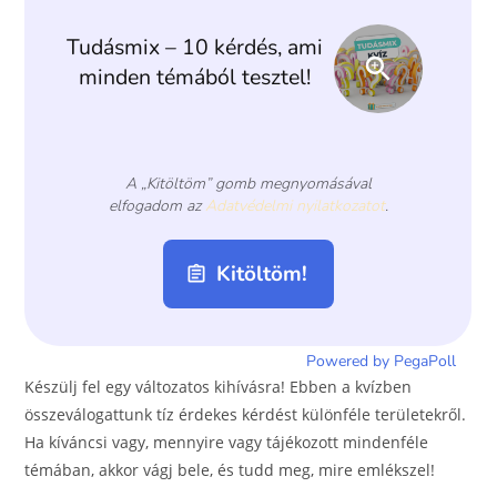
o
er
k
Készülj fel egy változatos kihívásra! Ebben a kvízben
összeválogattunk tíz érdekes kérdést különféle területekről.
Ha kíváncsi vagy, mennyire vagy tájékozott mindenféle
témában, akkor vágj bele, és tudd meg, mire emlékszel!