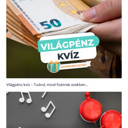
Világpénz kvíz – Tudod, mivel fizetnek ezekben…