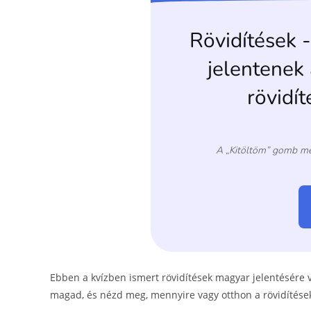
o
g
o
er
k
Ebben a kvízben ismert rövidítések magyar jelentésére 
magad, és nézd meg, mennyire vagy otthon a rövidítése