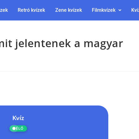
ízek
Retró kvízek
Zene kvízek
Filmkvízek
Kví
mit jelentenek a magyar