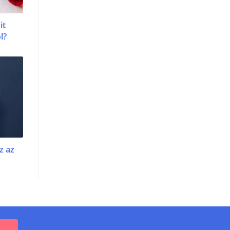
it
l?
z az