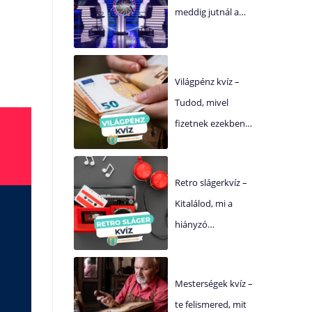
meddig jutnál a…
Világpénz kvíz –
Tudod, mivel
fizetnek ezekben…
Retro slágerkvíz –
Kitalálod, mi a
hiányzó…
Mesterségek kvíz –
te felismered, mit