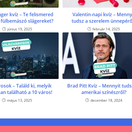
áger kvíz – Te felismered
Valentin-napi kvíz – Menny
 fülbemászó slágereket?
tudsz a szerelem ünnepérő
június 19, 2025
február 14, 2025
osok – Találd ki, melyik
Brad Pitt Kvíz – Mennyit tuds
an található a 10 város!
amerikai színészről?
május 13, 2025
december 18, 2024