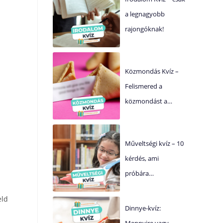
a legnagyobb
rajongóknak!
Közmondás Kvíz –
Felismered a
közmondást a…
Műveltségi kvíz – 10
kérdés, ami
próbára…
eld
Dinnye-kvíz:
Mennyire vagy