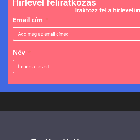
Hírlevél feliratkozás
Iraktozz fel a hírlevelü
Email cím
Név