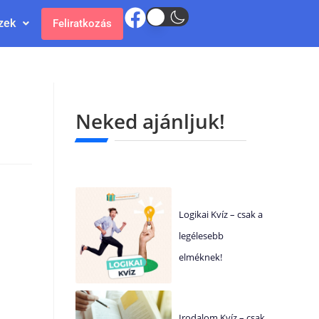
zek
Feliratkozás
Neked ajánljuk!
Logikai Kvíz – csak a
legélesebb
elméknek!
Irodalom Kvíz – csak