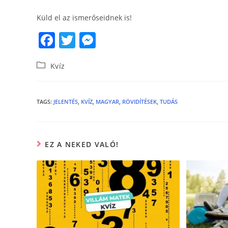
Küld el az ismerőseidnek is!
F
T
M
a
w
e
Kvíz
c
itt
ss
e
er
e
b
n
TAGS
:
JELENTÉS
,
KVÍZ
,
MAGYAR
,
RÖVIDÍTÉSEK
,
TUDÁS
o
g
o
er
EZ A NEKED VALÓ!
k