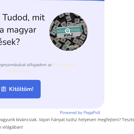
vagyunk kíváncsiak. Vajon hányat tudsz helyesen megfejteni? Teszt
k világában!