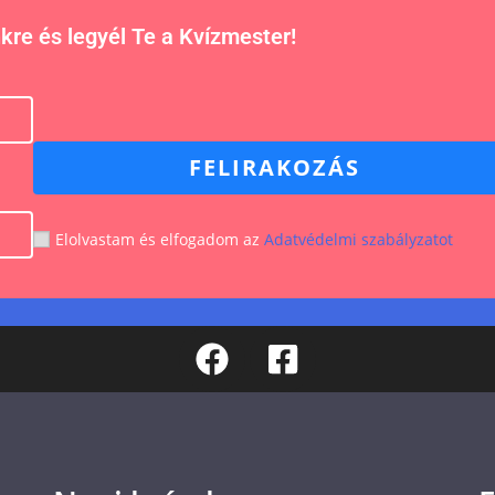
nkre és legyél Te a Kvízmester!
FELIRAKOZÁS
Elolvastam és elfogadom az
Adatvédelmi szabályzatot