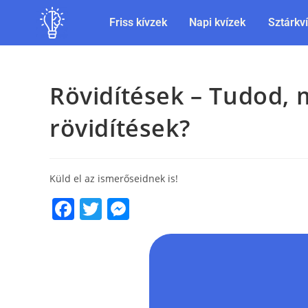
Friss kívzek
Napi kvízek
Sztárkv
Rövidítések – Tudod, 
rövidítések?
Küld el az ismerőseidnek is!
F
T
M
a
w
e
c
itt
ss
e
er
e
b
n