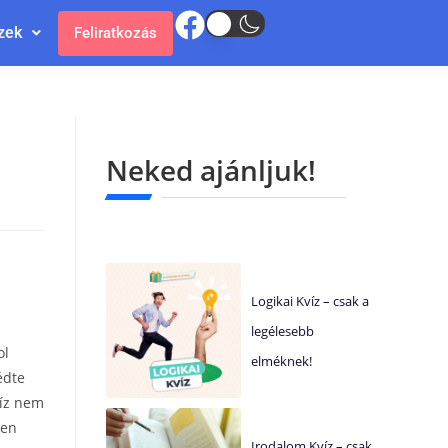
zek
Feliratkozás
Neked ajánljuk!
Logikai Kvíz – csak a
legélesebb
ol
elméknek!
édte
víz nem
zen
Irodalom Kvíz – csak