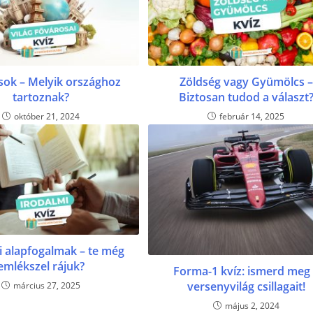
sok – Melyik országhoz
Zöldség vagy Gyümölcs –
tartoznak?
Biztosan tudod a választ
október 21, 2024
február 14, 2025
i alapfogalmak – te még
emlékszel rájuk?
Forma-1 kvíz: ismerd meg
versenyvilág csillagait!
március 27, 2025
május 2, 2024