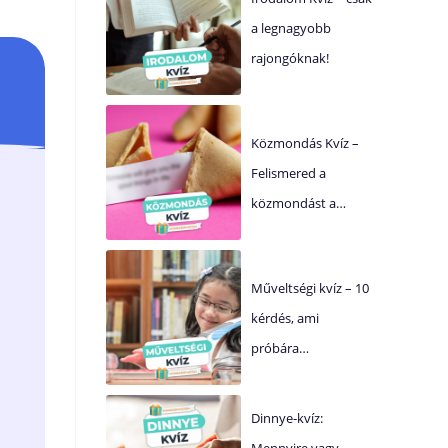
a legnagyobb
rajongóknak!
Közmondás Kvíz –
Felismered a
közmondást a…
Műveltségi kvíz – 10
kérdés, ami
próbára…
Dinnye-kvíz:
Mennyire vagy