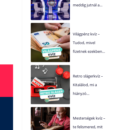
meddig jutnál a…
Világpénz kvíz –
Tudod, mivel
fizetnek ezekben…
Retro slágerkvíz –
Kitalálod, mi a
hiányzó…
Mesterségek kvíz –
te felismered, mit