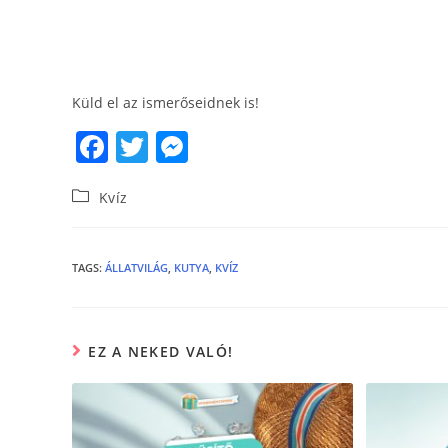
Küld el az ismerőseidnek is!
F
T
M
a
w
e
Kvíz
c
itt
ss
e
er
e
b
n
TAGS
:
ÁLLATVILÁG
,
KUTYA
,
KVÍZ
o
g
o
er
EZ A NEKED VALÓ!
k