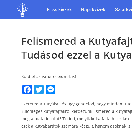
Friss kívzek
Napi kvízek
Sztárkv
Felismered a Kutyafaj
Tudásod ezzel a Kutya
Küld el az ismerőseidnek is!
F
T
M
a
w
e
Szereted a kutyákat, és úgy gondolod, hogy mindent tud
c
itt
ss
különleges kutyafajtákról kérdezünk! Ismered a kutyafaj
e
er
e
meg a matadorokat? Tudod, melyik kutyafajta híres kék
b
n
csak a kutyabarátok számára készült, hanem azoknak is, 