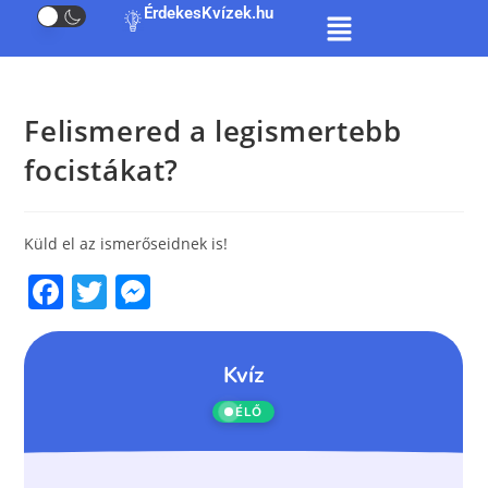
ÉrdekesKvízek.hu
Felismered a legismertebb
focistákat?
Küld el az ismerőseidnek is!
F
T
M
a
w
e
c
itt
ss
e
er
e
b
n
o
g