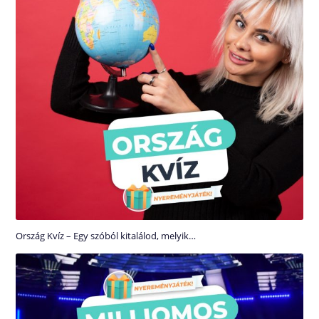
Ország Kvíz – Egy szóból kitalálod, melyik…