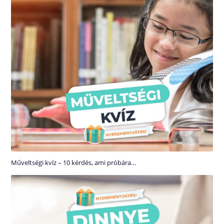
Műveltségi kvíz – 10 kérdés, ami próbára…