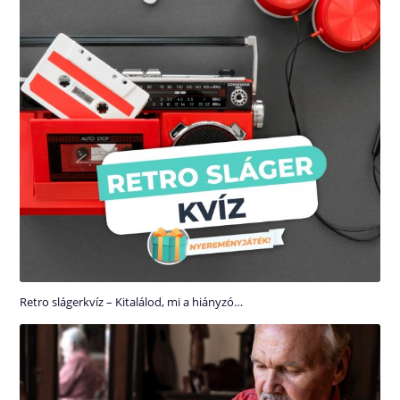
Retro slágerkvíz – Kitalálod, mi a hiányzó…