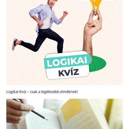
Logikai Kvíz – csak a legélesebb elméknek!