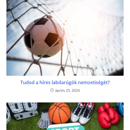
Tudod a híres labdarúgók nemzetiségét?
április 25, 2024