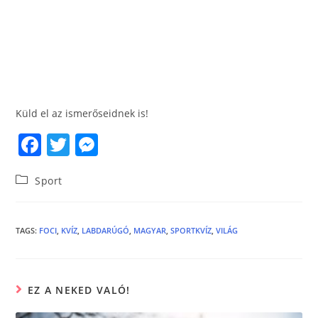
Küld el az ismerőseidnek is!
F
T
M
a
w
e
Sport
c
itt
ss
e
er
e
b
n
TAGS
:
FOCI
,
KVÍZ
,
LABDARÚGÓ
,
MAGYAR
,
SPORTKVÍZ
,
VILÁG
o
g
o
er
EZ A NEKED VALÓ!
k