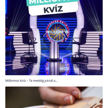
Milliomos Kvíz – Te meddig jutnál a…