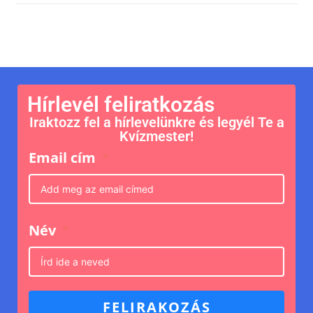
Hírlevél feliratkozás
Iraktozz fel a hírlevelünkre és legyél Te a
Kvízmester!
Email cím
Név
FELIRAKOZÁS