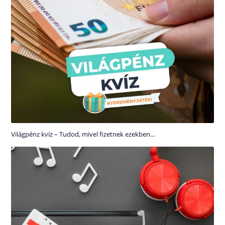
Világpénz kvíz – Tudod, mivel fizetnek ezekben…