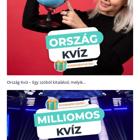
Ország Kvíz – Egy szóból kitalálod, melyik…