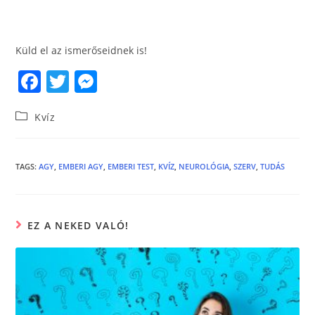
Küld el az ismerőseidnek is!
F
T
M
a
w
e
Kvíz
c
itt
ss
e
er
e
b
n
TAGS
:
AGY
,
EMBERI AGY
,
EMBERI TEST
,
KVÍZ
,
NEUROLÓGIA
,
SZERV
,
TUDÁS
o
g
o
er
EZ A NEKED VALÓ!
k