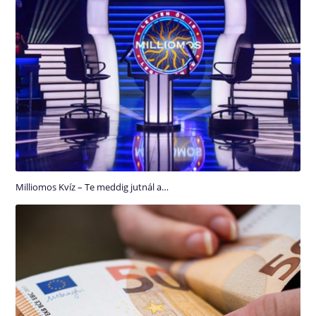
Milliomos Kvíz – Te meddig jutnál a…