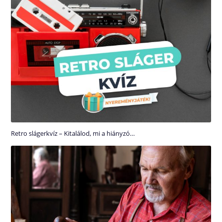
Retro slágerkvíz – Kitalálod, mi a hiányzó…