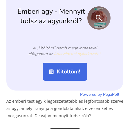
o
er
k
Az emberi test egyik legösszetettebb és legfontosabb szerve
az agy, amely irányítja a gondolatainkat, érzéseinket és
mozgásunkat. De vajon mennyit tudsz róla?