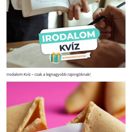
Irodalom Kvíz – csak a legnagyobb rajongóknak!