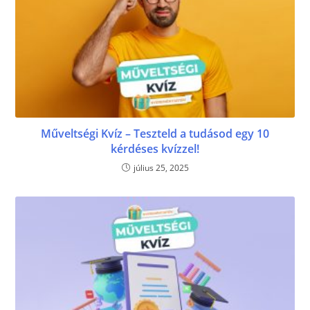
Műveltségi Kvíz – Teszteld a tudásod egy 10
kérdéses kvízzel!
július 25, 2025