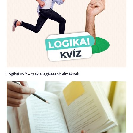
Logikai Kvíz – csak a legélesebb elméknek!