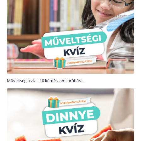
Műveltségi kvíz – 10 kérdés, ami próbára…