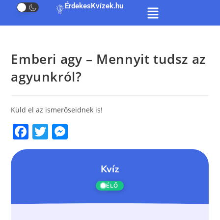
ÉrdekesKvízek.hu
Emberi agy – Mennyit tudsz az
agyunkról?
Küld el az ismerőseidnek is!
F
T
M
a
w
e
c
itt
ss
e
er
e
b
n
o
g