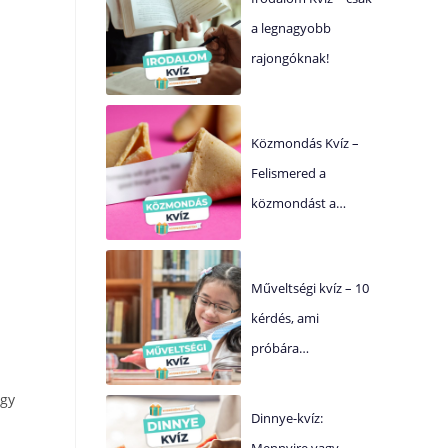
a legnagyobb
rajongóknak!
Közmondás Kvíz –
Felismered a
közmondást a…
Műveltségi kvíz – 10
kérdés, ami
próbára…
ogy
Dinnye-kvíz:
Mennyire vagy