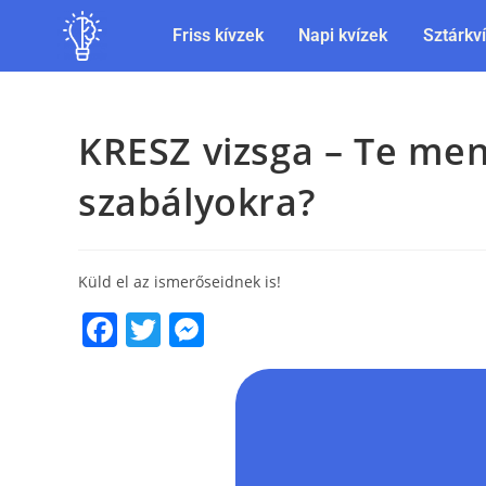
Friss kívzek
Napi kvízek
Sztárkv
KRESZ vizsga – Te me
szabályokra?
Küld el az ismerőseidnek is!
F
T
M
a
w
e
c
itt
ss
e
er
e
b
n