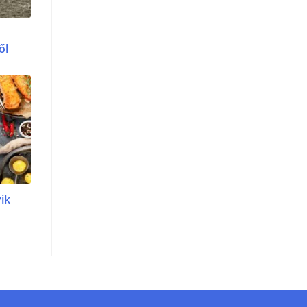
ől
yik