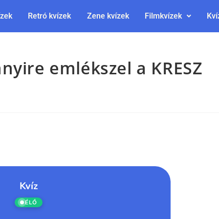
ízek
Retró kvízek
Zene kvízek
Filmkvízek
Kví
nnyire emlékszel a KRESZ