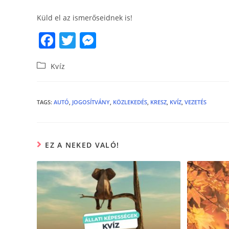
Küld el az ismerőseidnek is!
F
T
M
a
w
e
Kvíz
c
itt
ss
e
er
e
b
n
TAGS
:
AUTÓ
,
JOGOSÍTVÁNY
,
KÖZLEKEDÉS
,
KRESZ
,
KVÍZ
,
VEZETÉS
o
g
o
er
EZ A NEKED VALÓ!
k