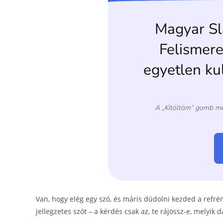
o
g
o
er
k
Van, hogy elég egy szó, és máris dúdolni kezded a refrén
jellegzetes szót – a kérdés csak az, te rájössz-e, melyik d