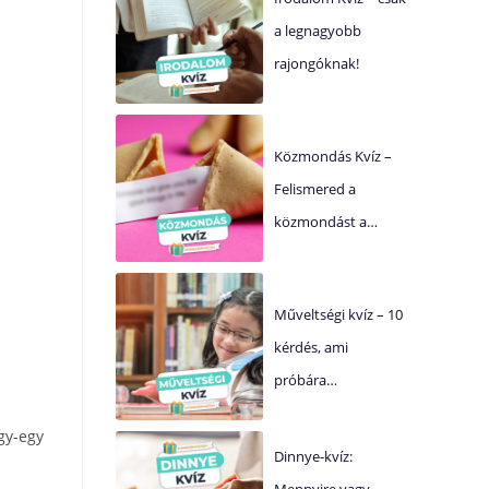
a legnagyobb
rajongóknak!
Közmondás Kvíz –
Felismered a
közmondást a…
Műveltségi kvíz – 10
kérdés, ami
próbára…
gy-egy
Dinnye-kvíz:
Mennyire vagy