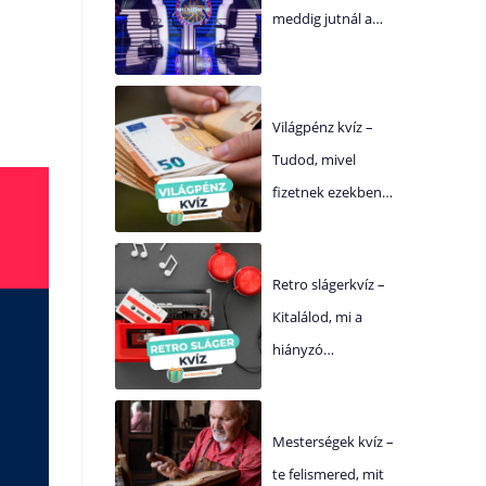
meddig jutnál a…
Világpénz kvíz –
Tudod, mivel
fizetnek ezekben…
Retro slágerkvíz –
Kitalálod, mi a
hiányzó…
Mesterségek kvíz –
te felismered, mit