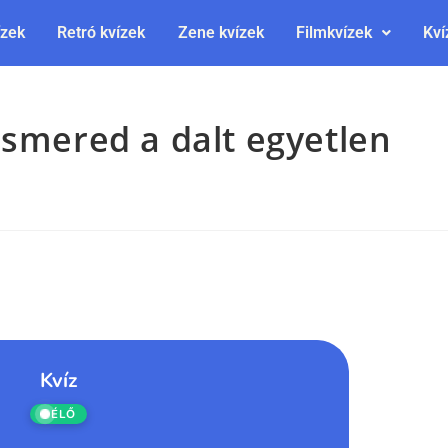
ízek
Retró kvízek
Zene kvízek
Filmkvízek
Kví
ismered a dalt egyetlen