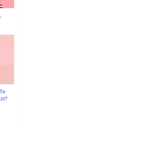
,
 Te
zt?