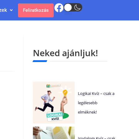
zek
Feliratkozás
Neked ajánljuk!
Logikai Kvíz – csak a
legélesebb
elméknek!
Irodalom Kvíz – csak