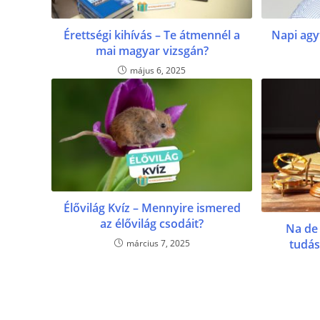
Érettségi kihívás – Te átmennél a
Napi agy
mai magyar vizsgán?
május 6, 2025
Élővilág Kvíz – Mennyire ismered
az élővilág csodáit?
Na de 
tudás
március 7, 2025