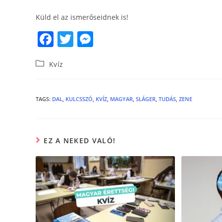
Küld el az ismerőseidnek is!
F
T
M
a
w
e
Kvíz
c
itt
ss
e
er
e
b
n
TAGS
:
DAL
,
KULCSSZÓ
,
KVÍZ
,
MAGYAR
,
SLÁGER
,
TUDÁS
,
ZENE
o
g
o
er
EZ A NEKED VALÓ!
k