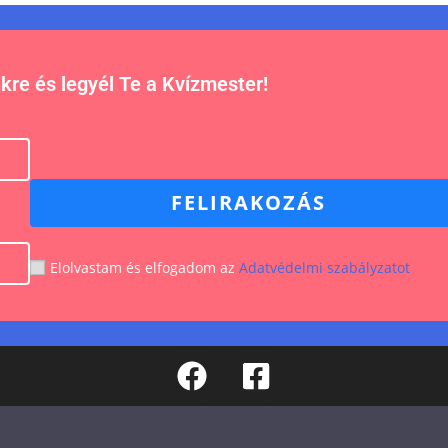
nkre és legyél Te a Kvízmester!
FELIRAKOZÁS
Elolvastam és elfogadom az
Adatvédelmi szabályzatot