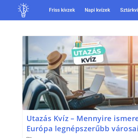
Friss kívzek
Napi kvízek
Sztárkv
Utazás Kvíz – Mennyire ismer
Európa legnépszerűbb városai