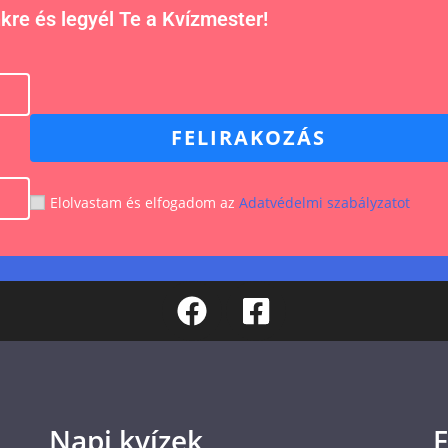
nkre és legyél Te a Kvízmester!
FELIRAKOZÁS
Elolvastam és elfogadom az
Adatvédelmi szabályzatot
Napi kvízek
F