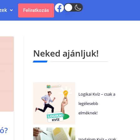
zek
Feliratkozás
Neked ajánljuk!
Logikai Kvíz – csak a
legélesebb
elméknek!
zó?
Irodalom Kvíz – csak