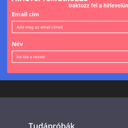
Iraktozz fel a hírlevelü
Email cím
Név
Tudápróbák