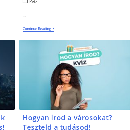
Kvíz
…
Continue Reading
ik
Hogyan írod a városokat?
s!
Teszteld a tudásod!