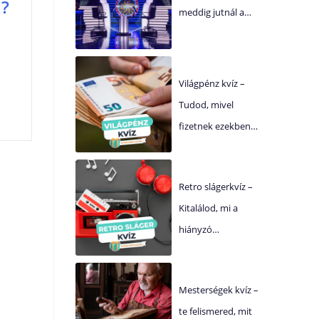
k?
meddig jutnál a…
Világpénz kvíz –
Tudod, mivel
fizetnek ezekben…
Retro slágerkvíz –
Kitalálod, mi a
hiányzó…
Mesterségek kvíz –
te felismered, mit