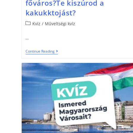
főváros?Te kiszúrod a
kakukktojást?
Kvíz
/
Műveltségi kvíz
…
Continue Reading