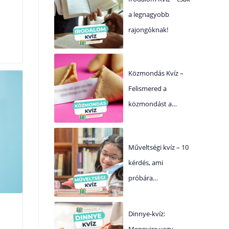
a legnagyobb
rajongóknak!
Közmondás Kvíz –
Felismered a
közmondást a…
Műveltségi kvíz – 10
kérdés, ami
próbára…
Dinnye-kvíz:
Mennyire vagy