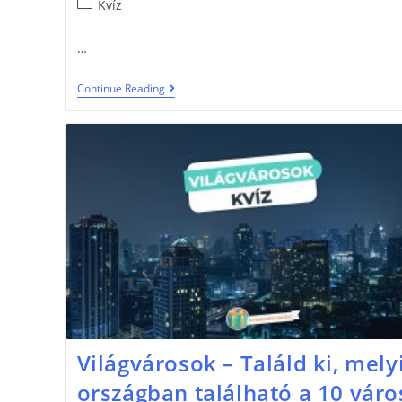
Kvíz
…
Continue Reading
Világvárosok – Találd ki, mely
országban található a 10 váro