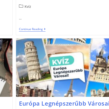
Kvíz
…
Continue Reading
Európa Legnépszerűbb Városai