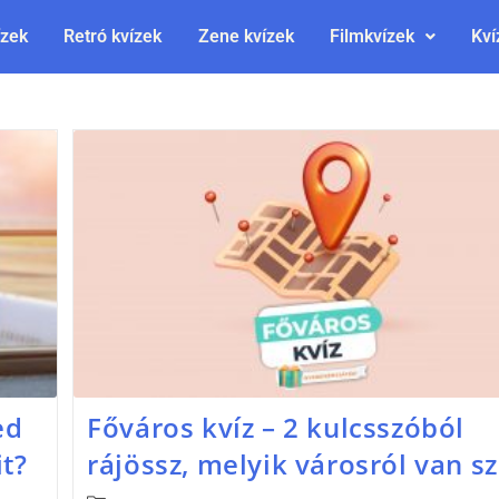
ízek
Retró kvízek
Zene kvízek
Filmkvízek
Kví
ed
Főváros kvíz – 2 kulcsszóból
t?
rájössz, melyik városról van s