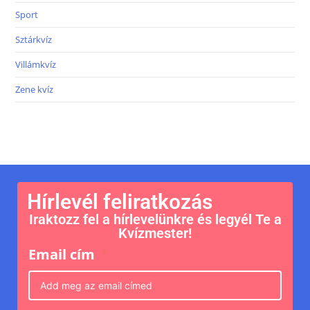
Sport
Sztárkvíz
Villámkvíz
Zene kvíz
Hírlevél feliratkozás
Iraktozz fel a hírlevelünkre és legyél Te a
Kvízmester!
Email cím