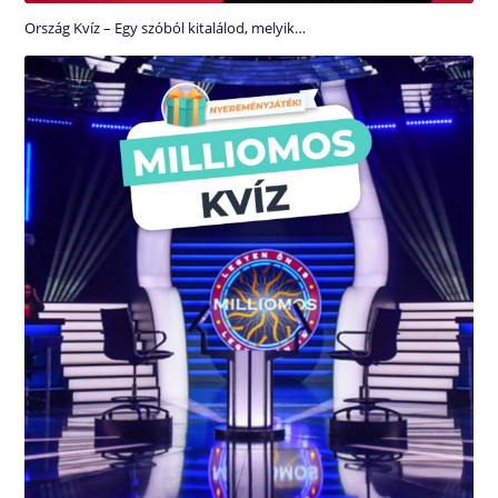
Ország Kvíz – Egy szóból kitalálod, melyik…