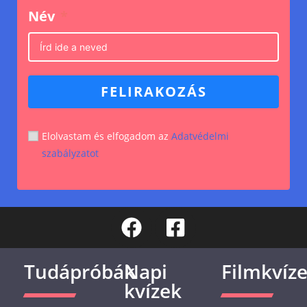
Név
FELIRAKOZÁS
Elolvastam és elfogadom az
Adatvédelmi
szabályzatot
Tudápróbák
Napi
Filmkvíz
kvízek