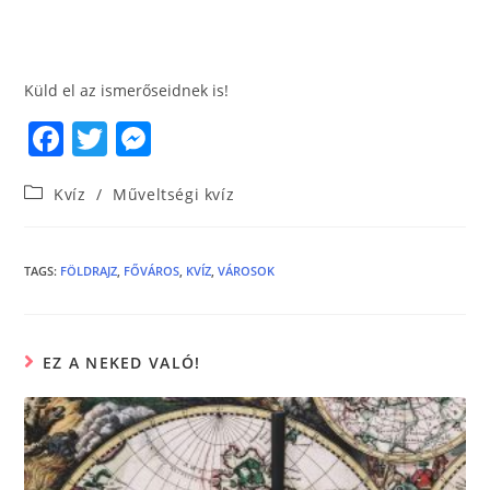
Küld el az ismerőseidnek is!
F
T
M
a
w
e
Kvíz
/
Műveltségi kvíz
c
itt
ss
e
er
e
b
n
TAGS
:
FÖLDRAJZ
,
FŐVÁROS
,
KVÍZ
,
VÁROSOK
o
g
o
er
EZ A NEKED VALÓ!
k