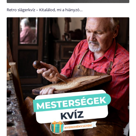
Retro slágerkvíz – Kitalálod, mi a hiányzó…