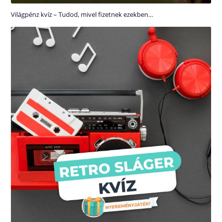
Világpénz kvíz – Tudod, mivel fizetnek ezekben…