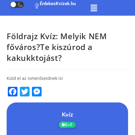
ÉrdekesKvízek.hu
Földrajz Kvíz: Melyik NEM
főváros?Te kiszúrod a
kakukktojást?
Küld el az ismerőseidnek is!
F
T
M
a
w
e
c
itt
ss
e
er
e
b
n