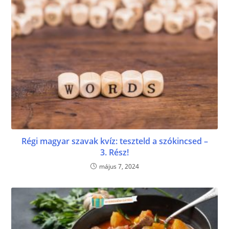
Régi magyar szavak kvíz: teszteld a szókincsed –
3. Rész!
május 7, 2024