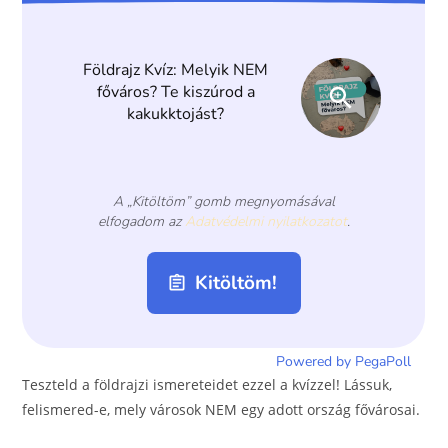
o
g
o
er
k
Teszteld a földrajzi ismereteidet ezzel a kvízzel! Lássuk,
felismered-e, mely városok NEM egy adott ország fővárosai.